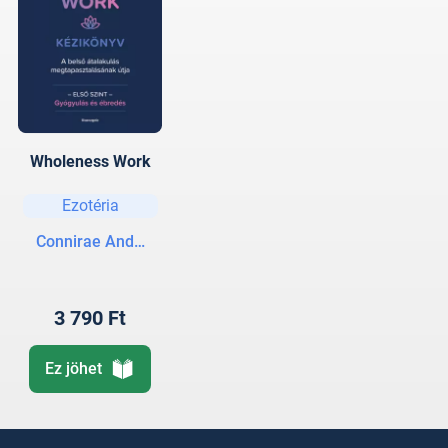
Wholeness Work
Ezotéria
Connirae Andreas
3 790 Ft
Ez jöhet