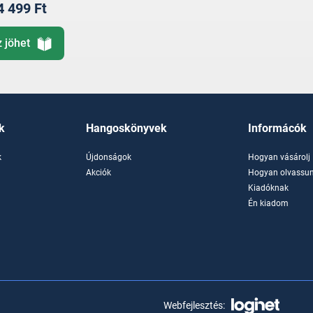
4 499 Ft
z jöhet
k
Hangoskönyvek
Informácók
k
Újdonságok
Hogyan vásárolj
k
Akciók
Hogyan olvassun
Kiadóknak
Én kiadom
Webfejlesztés: