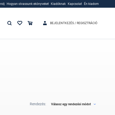
rolj
Hogyan olvassunk ekönyveket
Kiadóknak
Kapcsolat
Én kiadom
rolj
Hogyan olvassunk ekönyveket
Kiadóknak
BEJELENTKEZÉS / REGISZTRÁCIÓ
Rendezés:
Válassz egy rendezési módot