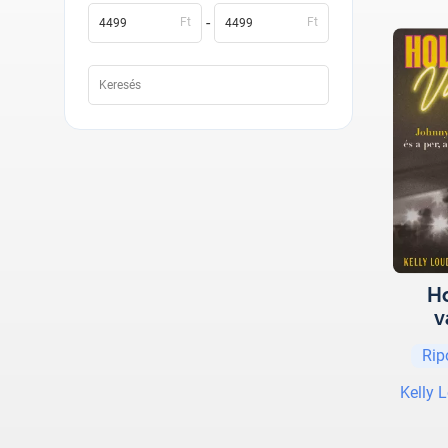
-
Ft
Ft
H
v
Rip
Kelly 