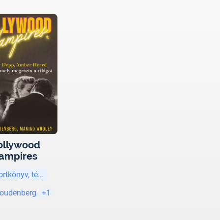
ollywood
ampires
ortkönyv, tényirodalom
Loudenberg
+1