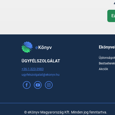
E
Ekönyve
Újdonságo
ÜGYFÉLSZOLGÁLAT
Bestsellere
+36-1-323-3983
Akciók
ugyfelszolgalat@ekonyv.hu
© eKönyv Magyarország Kft. Minden jog fenntartva.