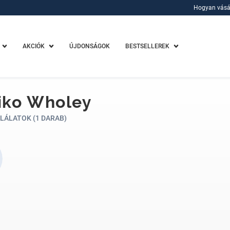
Hogyan vásá
Hogyan vásá
AKCIÓK
ÚJDONSÁGOK
BESTSELLEREK
iko Wholey
LÁLATOK (1 DARAB)