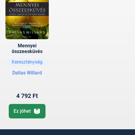
Mennyei
összeesküvés
Kereszténység
Dallas Willard
4 792 Ft
Ez jöhet