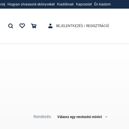
rolj
Hogyan olvassunk ekönyveket
Kiadóknak
Kapcsolat
Én kiadom
rolj
Hogyan olvassunk ekönyveket
Kiadóknak
BEJELENTKEZÉS / REGISZTRÁCIÓ
Rendezés:
Válassz egy rendezési módot