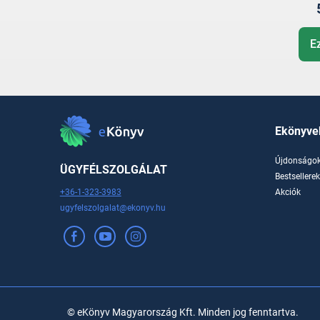
E
Ekönyve
Újdonságo
ÜGYFÉLSZOLGÁLAT
Bestsellere
+36-1-323-3983
Akciók
ugyfelszolgalat@ekonyv.hu
© eKönyv Magyarország Kft. Minden jog fenntartva.