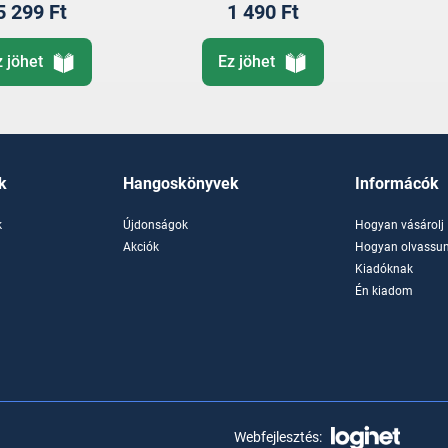
5 299 Ft
1 490 Ft
z jöhet
Ez jöhet
k
Hangoskönyvek
Informácók
k
Újdonságok
Hogyan vásárolj
k
Akciók
Hogyan olvassun
Kiadóknak
Én kiadom
Webfejlesztés: