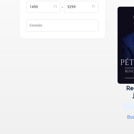
-
Ft
Ft
Re
E
Bo