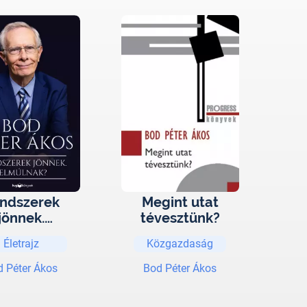
ndszerek
Megint utat
jönnek.
tévesztünk?
lmúlnak?
Életrajz
Közgazdaság
d Péter Ákos
Bod Péter Ákos