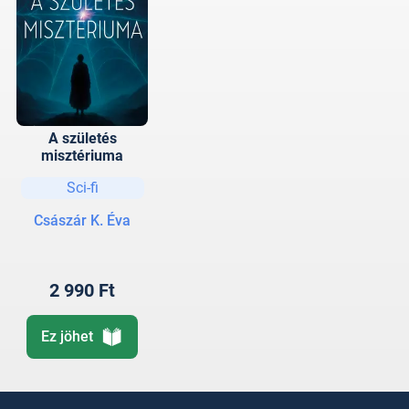
A születés
misztériuma
Sci-fi
Császár K. Éva
2 990 Ft
Ez jöhet