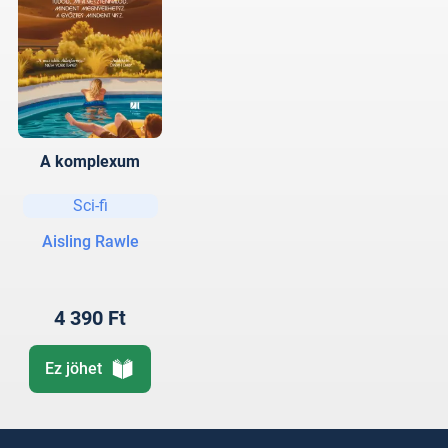
A komplexum
Sci-fi
Aisling Rawle
4 390 Ft
Ez jöhet