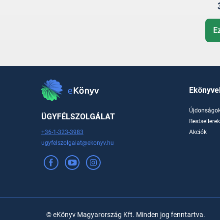
E
Ekönyve
Újdonságo
ÜGYFÉLSZOLGÁLAT
Bestsellere
+36-1-323-3983
Akciók
ugyfelszolgalat@ekonyv.hu
© eKönyv Magyarország Kft. Minden jog fenntartva.