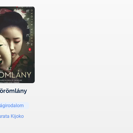
 örömlány
lágirodalom
rata Kijoko