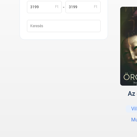
-
Ft
Ft
Az
Vi
Mu