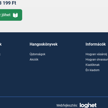
3 199 Ft
z jöhet
k
Hangoskönyvek
Informácók
k
Újdonságok
Hogyan vásárolj
k
Akciók
Hogyan olvassun
Kiadóknak
Én kiadom
Webfejlesztés: