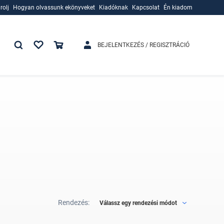
rolj
Hogyan olvassunk ekönyveket
Kiadóknak
Kapcsolat
Én kiadom
rolj
Hogyan olvassunk ekönyveket
Kiadóknak
BEJELENTKEZÉS / REGISZTRÁCIÓ
Rendezés:
Válassz egy rendezési módot