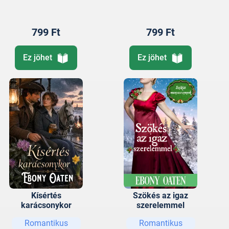
799 Ft
799 Ft
Ez jöhet
Ez jöhet
Kísértés
Szökés az igaz
karácsonykor
szerelemmel
Romantikus
Romantikus