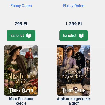
Ebony Oaten
Ebony Oaten
799 Ft
1 299 Ft
Ez jöhet
Ez jöhet
Miss Penhurst
Amikor megérkezik
kérője
a gróf