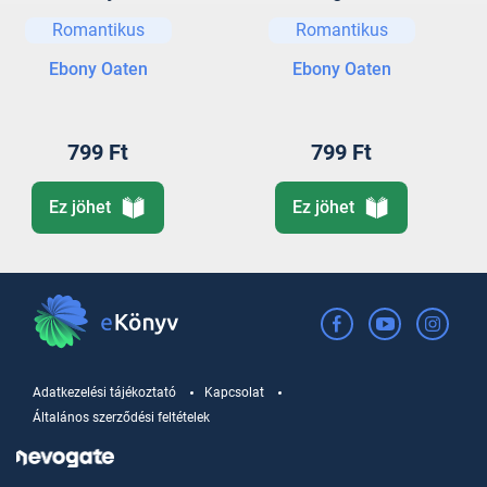
Romantikus
Romantikus
Ebony Oaten
Ebony Oaten
799 Ft
799 Ft
Ez jöhet
Ez jöhet
Adatkezelési tájékoztató
Kapcsolat
Általános szerződési feltételek