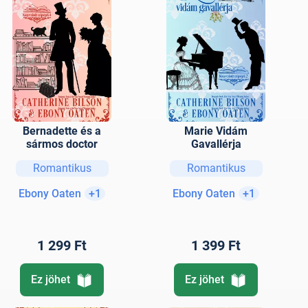
Bernadette és a
Marie Vidám
sármos doctor
Gavallérja
Romantikus
Romantikus
Ebony Oaten
+1
Ebony Oaten
+1
1 299 Ft
1 399 Ft
Ez jöhet
Ez jöhet