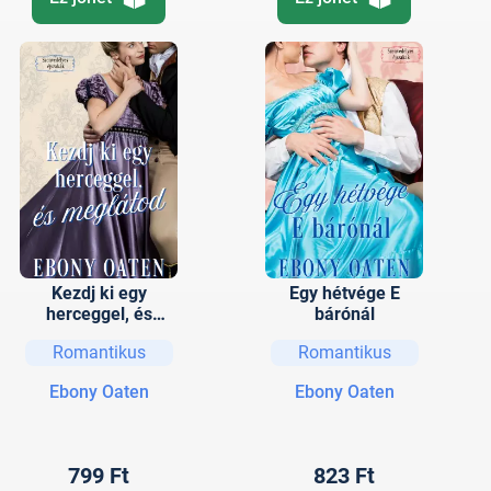
Kezdj ki egy
Egy hétvége E
herceggel, és
bárónál
meglátod
Romantikus
Romantikus
Ebony Oaten
Ebony Oaten
799 Ft
823 Ft