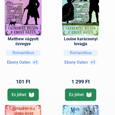
Matthew vágyott
Louise karácsonyi
özvegye
lovagja
Romantikus
Romantikus
Ebony Oaten
+1
Ebony Oaten
+1
101 Ft
1 299 Ft
Ez jöhet
Ez jöhet