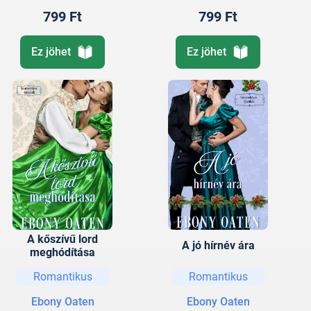
799 Ft
799 Ft
Ez jöhet
Ez jöhet
A kőszívű lord
A jó hírnév ára
meghódítása
Romantikus
Romantikus
Ebony Oaten
Ebony Oaten