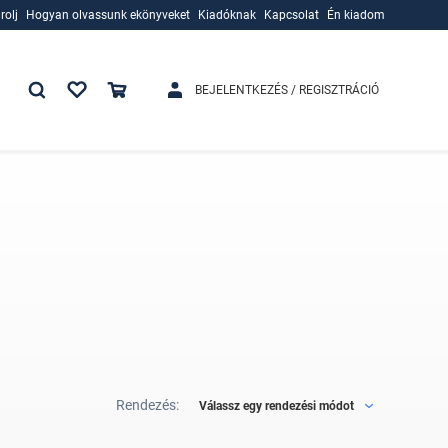
rolj
Hogyan olvassunk ekönyveket
Kiadóknak
Kapcsolat
Én kiadom
rolj
Hogyan olvassunk ekönyveket
Kiadóknak
BEJELENTKEZÉS / REGISZTRÁCIÓ
Rendezés:
Válassz egy rendezési módot