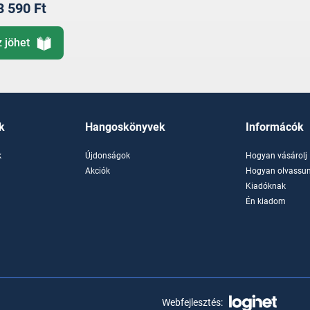
3 590 Ft
z jöhet
k
Hangoskönyvek
Informácók
k
Újdonságok
Hogyan vásárolj
k
Akciók
Hogyan olvassun
Kiadóknak
Én kiadom
Webfejlesztés: