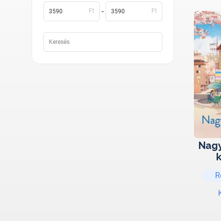
-
Ft
Ft
Nag
k
R