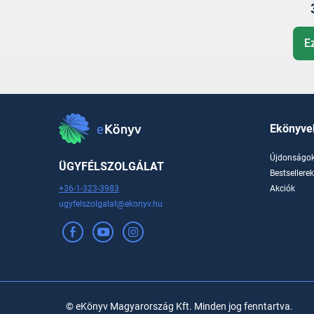
E
Ekönyve
Újdonságo
ÜGYFÉLSZOLGÁLAT
Bestsellere
+36-1-323-3983
Akciók
ugyfelszolgalat@ekonyv.hu
© eKönyv Magyarország Kft. Minden jog fenntartva.