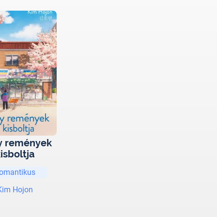
y remények
isboltja
omantikus
Kim Hojon