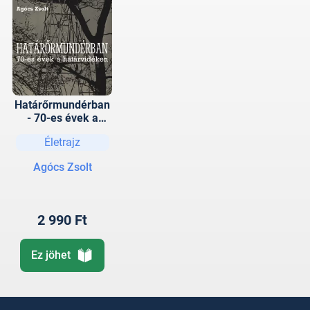
Határőrmundérban
- 70-es évek a
határvidéken
Életrajz
Agócs Zsolt
2 990 Ft
Ez jöhet