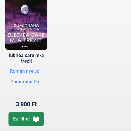
Iubirea care m-a
trezit
Román nyelvű könyvek
Dumitrana Dorina Claudia
3 900 Ft
Ez jöhet