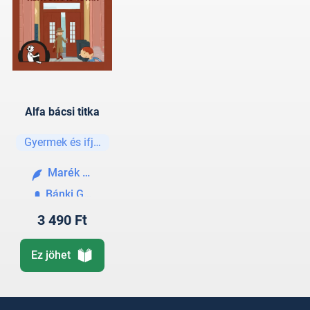
Alfa bácsi titka
Gyermek és ifjúsági
Marék Veronika
Bánki Gergely
3 490 Ft
Ez jöhet