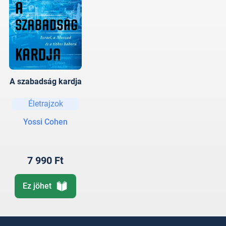
A szabadság kardja
Életrajzok
Yossi Cohen
7 990 Ft
Ez jöhet