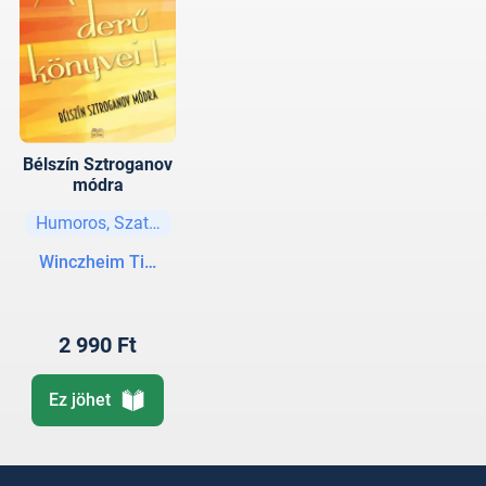
Bélszín Sztroganov
módra
Humoros, Szatíra
Winczheim Tibor
2 990 Ft
Ez jöhet