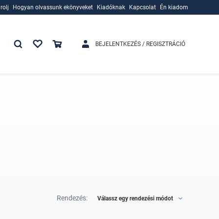
rolj
Hogyan olvassunk ekönyveket
Kiadóknak
Kapcsolat
Én kiadom
rolj
Hogyan olvassunk ekönyveket
Kiadóknak
BEJELENTKEZÉS / REGISZTRÁCIÓ
Rendezés:
Válassz egy rendezési módot