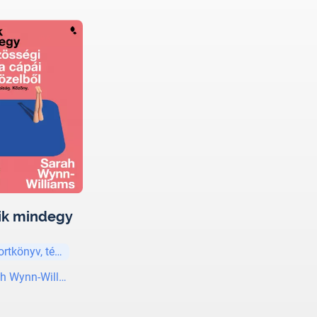
ik mindegy
ortkönyv, tényirodalom
h Wynn-Williams