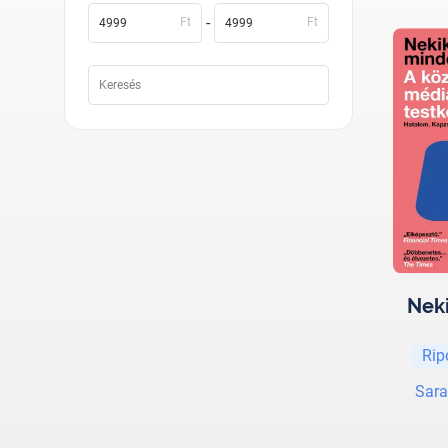
-
Ft
Ft
Nek
Rip
Sara