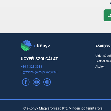
E
Ekönyve
Újdonságo
ÜGYFÉLSZOLGÁLAT
Bestsellere
+36-1-323-3983
Akciók
ugyfelszolgalat@ekonyv.hu
© eKönyv Magyarország Kft. Minden jog fenntartva.