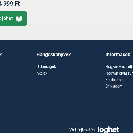
4 999 Ft
z jöhet
k
Hangoskönyvek
Informácók
k
Újdonságok
Hogyan vásárolj
k
Akciók
Hogyan olvassun
Kiadóknak
Én kiadom
Webfejlesztés: