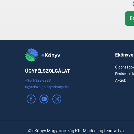
E
Ekönyve
Újdonságo
ÜGYFÉLSZOLGÁLAT
Bestsellere
+36-1-323-3983
Akciók
ugyfelszolgalat@ekonyv.hu
© eKönyv Magyarország Kft. Minden jog fenntartva.