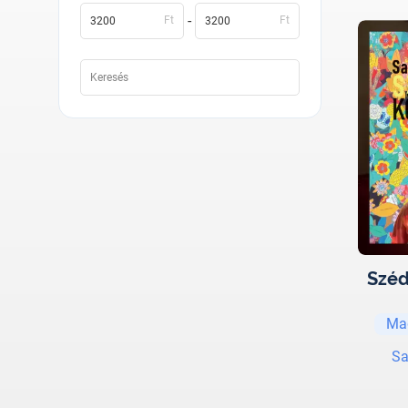
-
Ft
Ft
Széd
Ma
Sa