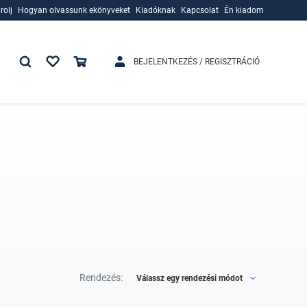
rolj
Hogyan olvassunk ekönyveket
Kiadóknak
Kapcsolat
Én kiadom
rolj
Hogyan olvassunk ekönyveket
Kiadóknak
BEJELENTKEZÉS / REGISZTRÁCIÓ
Rendezés:
Válassz egy rendezési módot