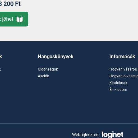
3 200 Ft
z jöhet
k
Hangoskönyvek
Informácók
k
Újdonságok
Hogyan vásárolj
k
Akciók
Hogyan olvassun
Kiadóknak
Én kiadom
Webfejlesztés: