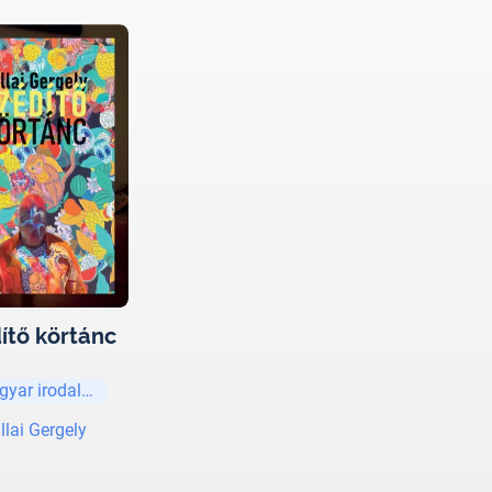
ítő körtánc
gyar irodalom
llai Gergely