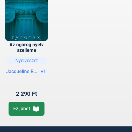
Az ógörög nyelv
szelleme
Nyelvészet
Jacqueline Romilly
+1
2 290 Ft
Ez jöhet