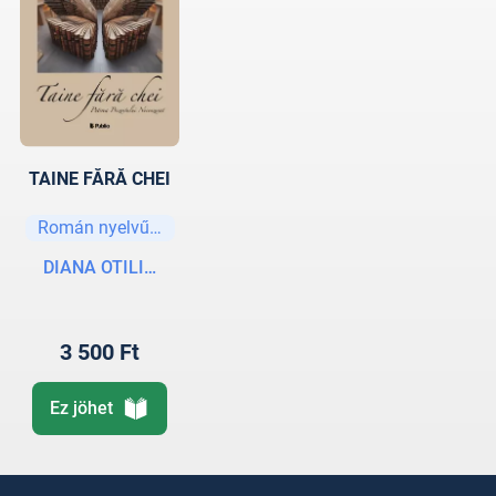
TAINE FĂRĂ CHEI
Román nyelvű könyvek
DIANA OTILIA PĂSĂRIN
3 500 Ft
Ez jöhet