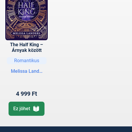
The Half King –
Árnyak között
Romantikus
Melissa Landers
4 999 Ft
Ez jöhet