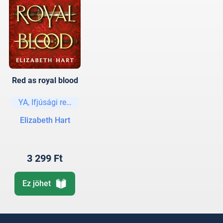
Red as royal blood
YA, Ifjúsági regények és elbeszélések
Elizabeth Hart
3 299 Ft
Ez jöhet