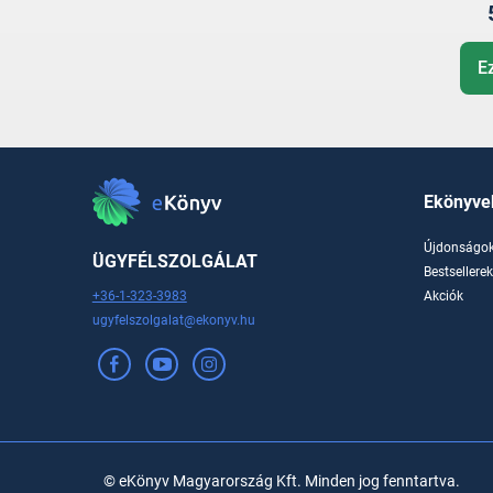
E
Ekönyve
Újdonságo
ÜGYFÉLSZOLGÁLAT
Bestsellere
+36-1-323-3983
Akciók
ugyfelszolgalat@ekonyv.hu
© eKönyv Magyarország Kft. Minden jog fenntartva.