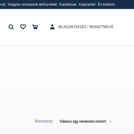
rolj
Hogyan olvassunk ekönyveket
Kiadóknak
Kapcsolat
Én kiadom
rolj
Hogyan olvassunk ekönyveket
Kiadóknak
BEJELENTKEZÉS / REGISZTRÁCIÓ
Rendezés:
Válassz egy rendezési módot