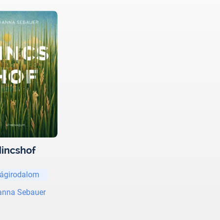
incshof
lágirodalom
anna Sebauer