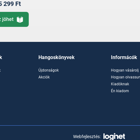
5 299 Ft
z jöhet
k
Hangoskönyvek
Informácók
k
Újdonságok
Hogyan vásárolj
k
Akciók
Hogyan olvassun
Kiadóknak
Én kiadom
Webfejlesztés: