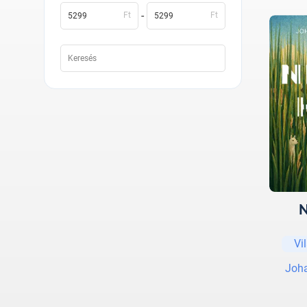
-
Ft
Ft
N
Vi
Joh