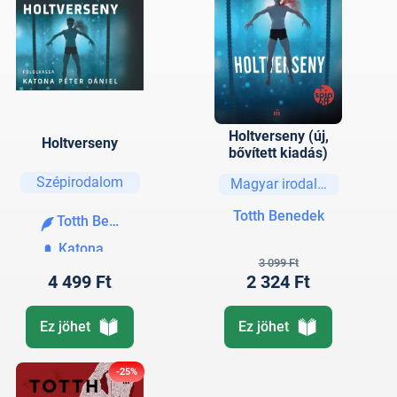
Holtverseny (új,
Holtverseny
bővített kiadás)
Szépirodalom
Magyar irodalom
Totth Benedek
Totth Benedek
Katona Péter Dániel
3 099 Ft
4 499 Ft
2 324 Ft
Ez jöhet
Ez jöhet
-25%