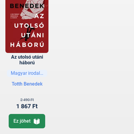
Az utolsó utáni
háború
Magyar irodalom
Totth Benedek
2 490 Ft
1 867 Ft
Ez jöhet