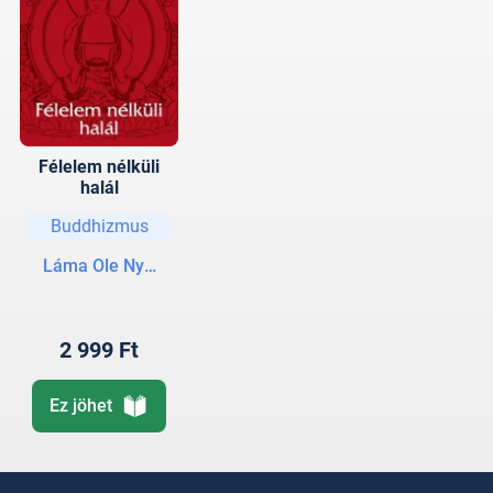
Félelem nélküli
halál
Buddhizmus
Láma Ole Nydahl
2 999 Ft
Ez jöhet