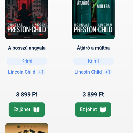
A bosszú angyala
Átjáró a múltba
Krimi
Krimi
Lincoln Child
+1
Lincoln Child
+1
3 899 Ft
3 899 Ft
Ez jöhet
Ez jöhet