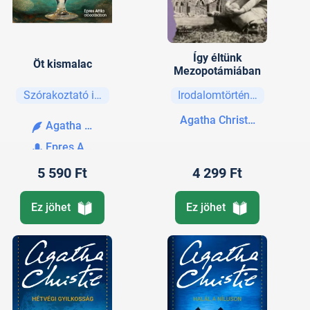
Így éltünk
Öt kismalac
Mezopotámiában
Szórakoztató irodalom
Irodalomtörténet
Agatha Christie
Agatha Christie
Epres Attila
5 590 Ft
4 299 Ft
Ez jöhet
Ez jöhet