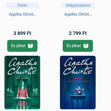
Krimi
Világirodalom
Agatha Christie
Agatha Christie
3 899 Ft
2 799 Ft
Ez jöhet
Ez jöhet