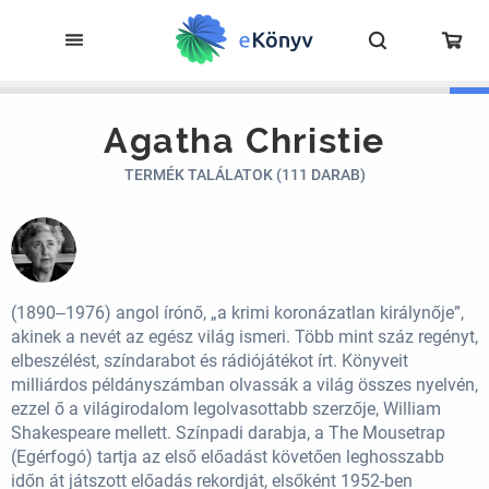
Agatha Christie
TERMÉK TALÁLATOK (111 DARAB)
(1890‒1976) angol írónő, „a krimi koronázatlan királynője”,
akinek a nevét az egész világ ismeri. Több mint száz regényt,
elbeszélést, színdarabot és rádiójátékot írt. Könyveit
milliárdos példányszámban olvassák a világ összes nyelvén,
ezzel ő a világirodalom legolvasottabb szerzője, William
Shakespeare mellett. Színpadi darabja, a The Mousetrap
(Egérfogó) tartja az első előadást követően leghosszabb
időn át játszott előadás rekordját, elsőként 1952-ben