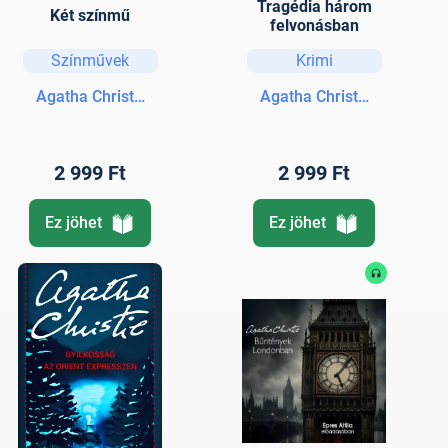
Tragédia három
Két színmű
felvonásban
Színművek
Krimi
Agatha Christie
Agatha Christie
2 999 Ft
2 999 Ft
Ez jöhet
Ez jöhet