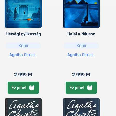
Hétvégi gyilkosság
Halál a Níluson
Krimi
Krimi
Agatha Christie
Agatha Christie
2 999 Ft
2 999 Ft
Ez jöhet
Ez jöhet