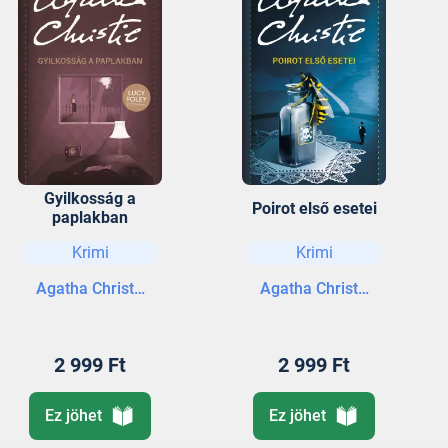
Gyilkosság a
Poirot első esetei
paplakban
Krimi
Krimi
Agatha Christie
Agatha Christie
2 999 Ft
2 999 Ft
Ez jöhet
Ez jöhet