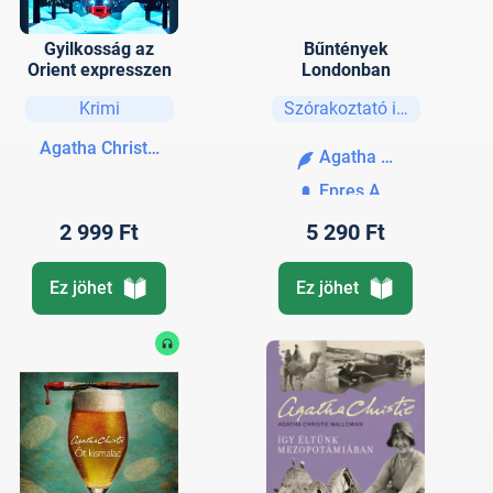
Gyilkosság az
Bűntények
Orient expresszen
Londonban
Krimi
Szórakoztató irodalom
Agatha Christie
Agatha Christie
Epres Attila
2 999 Ft
5 290 Ft
Ez jöhet
Ez jöhet