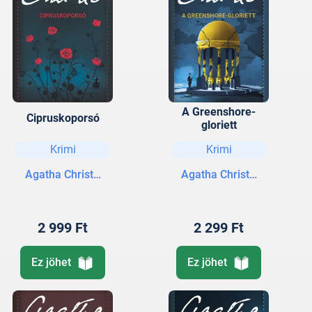
A Greenshore-
Cipruskoporsó
gloriett
Krimi
Krimi
Agatha Christie
Agatha Christie
2 999 Ft
2 299 Ft
Ez jöhet
Ez jöhet