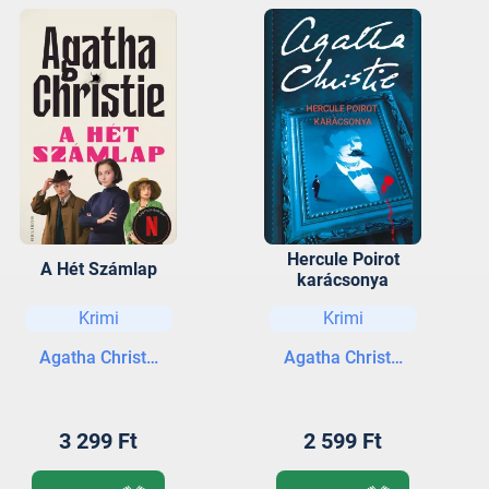
Hercule Poirot
A Hét Számlap
karácsonya
Krimi
Krimi
Agatha Christie
Agatha Christie
3 299 Ft
2 599 Ft