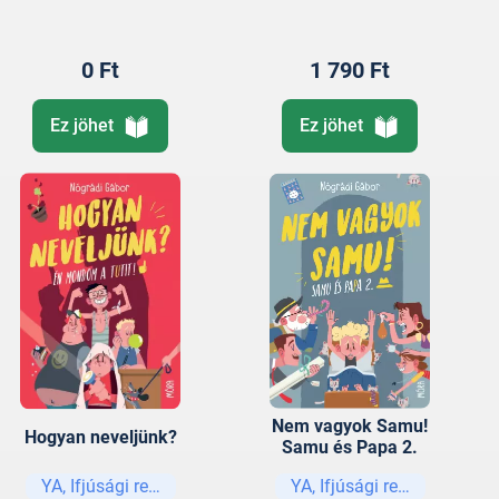
0 Ft
1 790 Ft
Ez jöhet
Ez jöhet
Nem vagyok Samu!
Hogyan neveljünk?
Samu és Papa 2.
YA, Ifjúsági regények és elbeszélések
YA, Ifjúsági regények és e