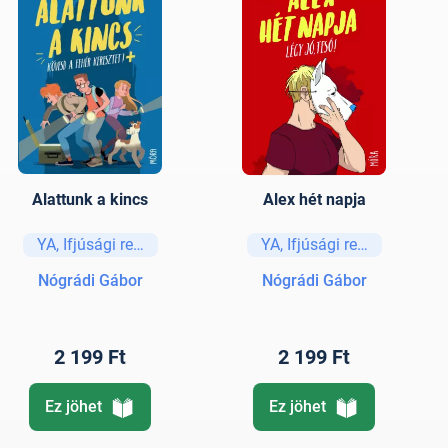
Alattunk a kincs
Alex hét napja
YA, Ifjúsági regények és elbeszélések
YA, Ifjúsági regények és e
Nógrádi Gábor
Nógrádi Gábor
2 199 Ft
2 199 Ft
Ez jöhet
Ez jöhet