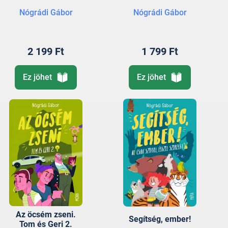
Nógrádi Gábor
Nógrádi Gábor
2 199 Ft
1 799 Ft
Ez jöhet
Ez jöhet
Az öcsém zseni.
Segítség, ember!
Tom és Geri 2.