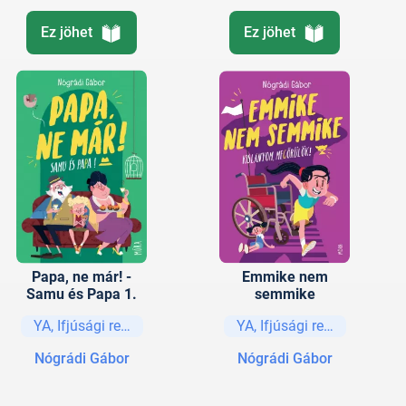
Ez jöhet
Ez jöhet
Papa, ne már! -
Emmike nem
Samu és Papa 1.
semmike
YA, Ifjúsági regények és elbeszélések
YA, Ifjúsági regények és e
Nógrádi Gábor
Nógrádi Gábor