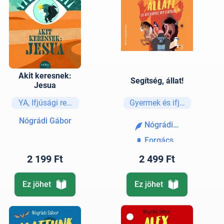
Akit keresnek:
Segítség, állat!
Jesua
YA, Ifjúsági regények és elbeszélések
Gyermek és ifjúsági
Nógrádi Gábor
Nógrádi Gábor
Forgács Gábor
2 199 Ft
2 499 Ft
Ez jöhet
Ez jöhet