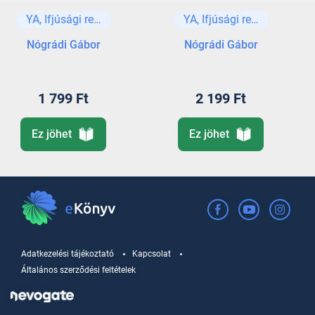
YA, Ifjúsági regények és elbeszélések
YA, Ifjúsági regények és e
Nógrádi Gábor
Nógrádi Gábor
1 799 Ft
2 199 Ft
Ez jöhet
Ez jöhet
Adatkezelési tájékoztató
Kapcsolat
Általános szerződési feltételek