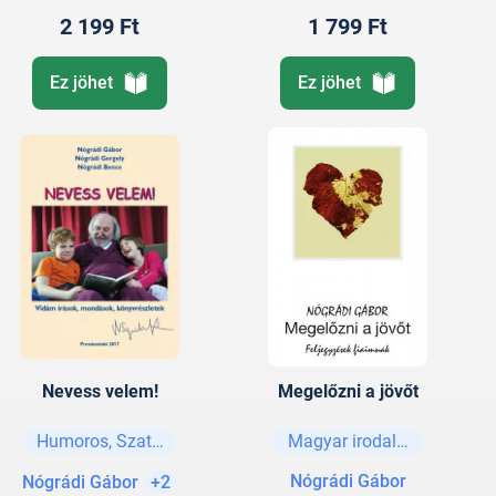
2 199 Ft
1 799 Ft
Ez jöhet
Ez jöhet
Nevess velem!
Megelőzni a jövőt
Humoros, Szatíra
Magyar irodalom
Nógrádi Gábor
Nógrádi Gábor
+2