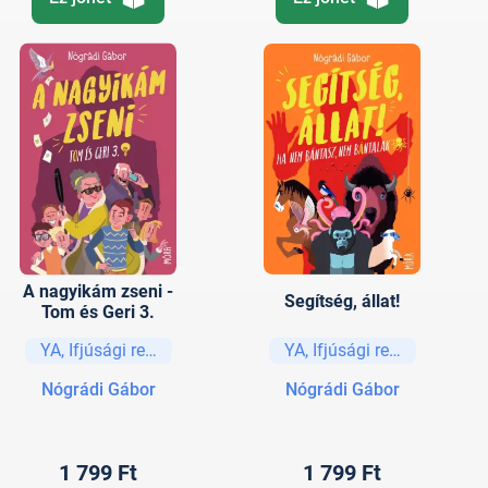
A nagyikám zseni -
Segítség, állat!
Tom és Geri 3.
YA, Ifjúsági regények és elbeszélések
YA, Ifjúsági regények és e
Nógrádi Gábor
Nógrádi Gábor
1 799 Ft
1 799 Ft