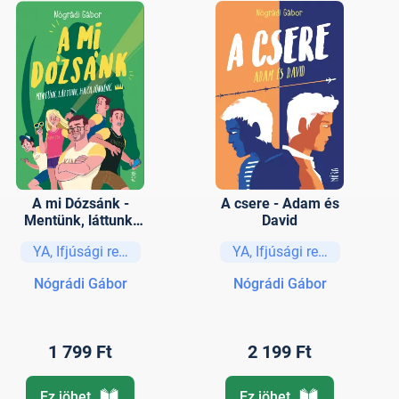
A mi Dózsánk -
A csere - Adam és
Mentünk, láttunk,
David
hazajönnénk
YA, Ifjúsági regények és elbeszélések
YA, Ifjúsági regények és e
Nógrádi Gábor
Nógrádi Gábor
1 799 Ft
2 199 Ft
Ez jöhet
Ez jöhet