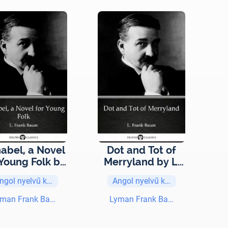
abel, a Novel
Dot and Tot of
 Young Folk by
Merryland by L.
 Frank Baum -
Frank Baum -
ngol nyelvű könyvek
Angol nyelvű könyvek
lphi Classics
Delphi Classics
Illustrated)
(Illustrated)
yman Frank Baum
Lyman Frank Baum