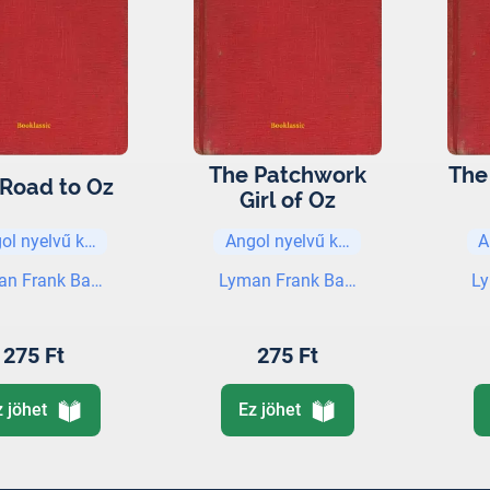
The Patchwork
The
Road to Oz
Girl of Oz
ol nyelvű könyvek
Angol nyelvű könyvek
A
an Frank Baum
Lyman Frank Baum
L
275 Ft
275 Ft
z jöhet
Ez jöhet