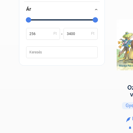
Ár
-
Ft
Ft
O
Gye