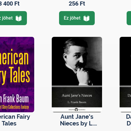
3 400 Ft
256 Ft
z jöhet
Ez jöhet
ican Fairy
Aunt Jane’s
D
Tales
Nieces by L.
D
Frank Baum -
F