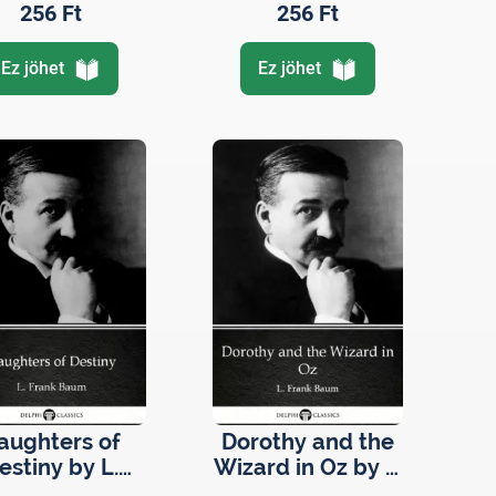
256 Ft
256 Ft
Ez jöhet
Ez jöhet
aughters of
Dorothy and the
estiny by L.
Wizard in Oz by L.
rank Baum -
Frank Baum -