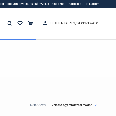
rolj
Hogyan olvassunk ekönyveket
Kiadóknak
Kapcsolat
Én kiadom
rolj
Hogyan olvassunk ekönyveket
Kiadóknak
BEJELENTKEZÉS / REGISZTRÁCIÓ
Rendezés:
Válassz egy rendezési módot