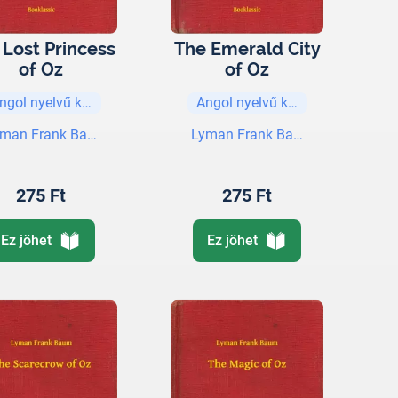
 Lost Princess
The Emerald City
of Oz
of Oz
ngol nyelvű könyvek
Angol nyelvű könyvek
yman Frank Baum
Lyman Frank Baum
275 Ft
275 Ft
Ez jöhet
Ez jöhet