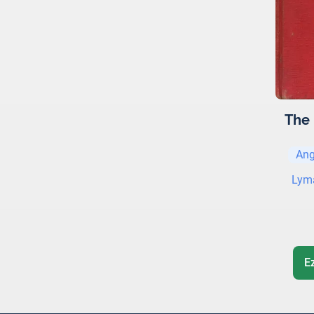
The 
Ang
Lym
E