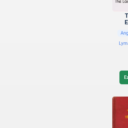
T
E
Ang
Lym
E