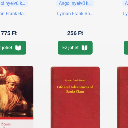
ol nyelvű könyvek
Angol nyelvű könyvek
A
Delphi Classics
De
(Illustrated)
(
an Frank Baum
Lyman Frank Baum
L
775 Ft
256 Ft
z jöhet
Ez jöhet