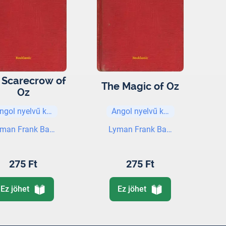
 Scarecrow of
The Magic of Oz
Oz
ngol nyelvű könyvek
Angol nyelvű könyvek
yman Frank Baum
Lyman Frank Baum
275 Ft
275 Ft
Ez jöhet
Ez jöhet