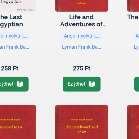
he Last
Life and
The
gyptian
Adventures of
Santa Claus
ol nyelvű könyvek
Angol nyelvű könyvek
A
an Frank Baum
Lyman Frank Baum
L
258 Ft
275 Ft
z jöhet
Ez jöhet