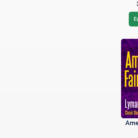
E
Amer