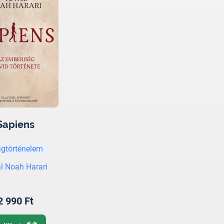
Sapiens
ágtörténelem
l Noah Harari
2 990 Ft