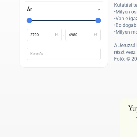
Kutatási te
Ár
•Milyen ös
•Van-e iga
•Boldogabb
•Milyen mo
-
Ft
Ft
A Jeruzsá
részt vesz
Fotó: © 2