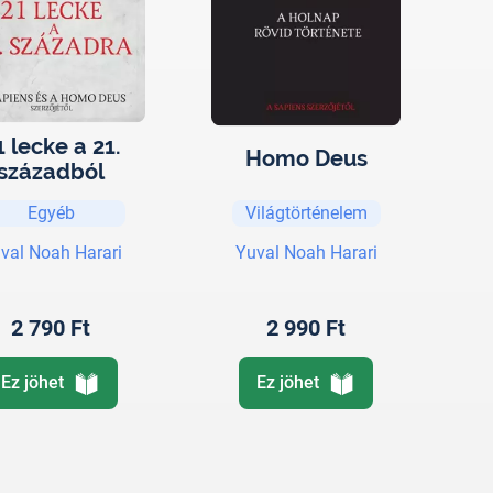
1 lecke a 21.
Homo Deus
századból
Egyéb
Világtörténelem
val Noah Harari
Yuval Noah Harari
2 790 Ft
2 990 Ft
Ez jöhet
Ez jöhet