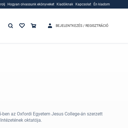
rolj
Hogyan olvassunk ekönyveket
Kiadóknak
Kapcsolat
Én kiadom
rolj
Hogyan olvassunk ekönyveket
Kiadóknak
BEJELENTKEZÉS / REGISZTRÁCIÓ
-ben az Oxfordi Egyetem Jesus College-án szerzett
ntézetének oktatója.