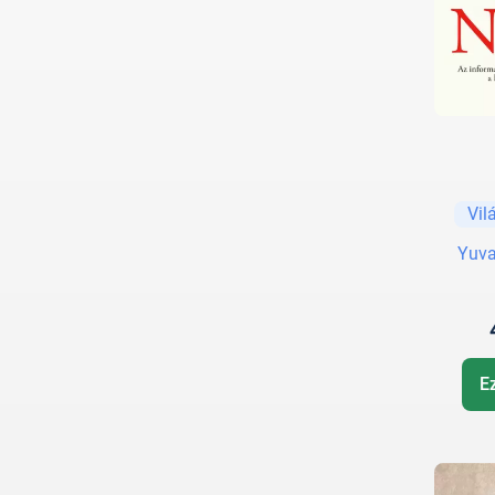
Vil
Yuva
E