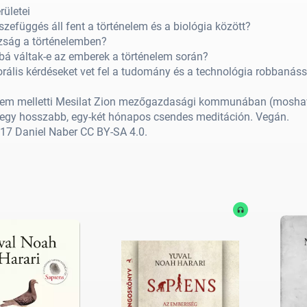
rületei
szefüggés áll fent a történelem és a biológia között?
zság a történelemben?
á váltak-e az emberek a történelem során?
rális kérdéseket vet fel a tudomány és a technológia robbanás
lem melletti Mesilat Zion mezőgazdasági kommunában (moshav) 
 egy hosszabb, egy-két hónapos csendes meditáción. Vegán.
017 Daniel Naber
CC BY-SA 4.0.