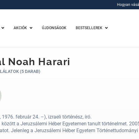
Hogyan vásá
Hogyan vásá
AKCIÓK
ÚJDONSÁGOK
BESTSELLEREK
l Noah Harari
LÁLATOK (5 DARAB)
, 1976. február 24. –), izraeli történész, író.
között a Jeruzsálemi Héber Egyetemen tanult történelmet. 2005
tot. Jelenleg a Jeruzsálemi Héber Egyetem Történettudományi I