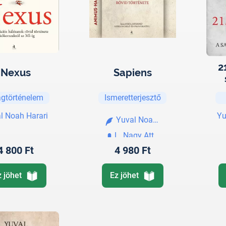
2
Nexus
Sapiens
ágtörténelem
Ismeretterjesztő
l Noah Harari
Yu
Yuval Noah Harari
L. Nagy Attila
4 800 Ft
4 980 Ft
z jöhet
Ez jöhet