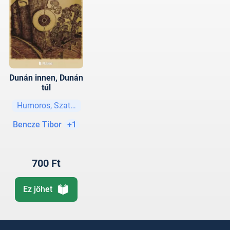
Dunán innen, Dunán
túl
Humoros, Szatíra
Bencze Tibor
+1
700 Ft
Ez jöhet