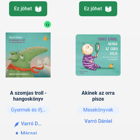
Ez jöhet
Ez jöhet
A szomjas troll -
Akinek az orra
hangoskönyv
pisze
Gyermek és ifjúsági
Mesekönyvek
Varró Dániel
Varró Dániel
Mácsai Pál