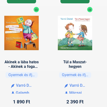
Akinek a lába hatos
Túl a Maszat-
- Akinek a foga
hegyen
kijött - Akinek a
Gyermek és ifjúsági
Gyermek és ifjúsági
kedve dacos
Varró Dániel
Varró Dániel
Galambos Péter
Mácsai Pál
1 890 Ft
2 390 Ft