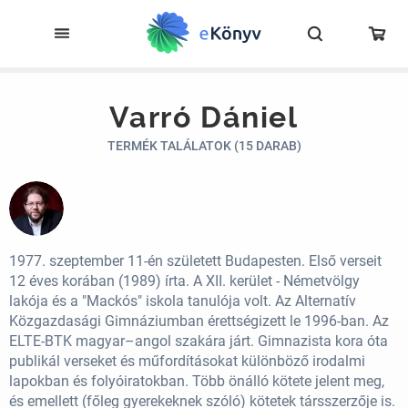
Varró Dániel
TERMÉK TALÁLATOK (15 DARAB)
1977. szeptember 11-én született Budapesten. Első verseit
12 éves korában (1989) írta. A XII. kerület - Németvölgy
lakója és a "Mackós" iskola tanulója volt. Az Alternatív
Közgazdasági Gimnáziumban érettségizett le 1996-ban. Az
ELTE-BTK magyar–angol szakára járt. Gimnazista kora óta
publikál verseket és műfordításokat különböző irodalmi
lapokban és folyóiratokban. Több önálló kötete jelent meg,
és emellett (főleg gyerekeknek szóló) kötetek társszerzője is.