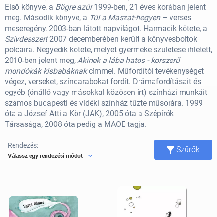
Első könyve, a
Bögre azúr
1999-ben, 21 éves korában jelent
meg. Második könyve, a
Túl a Maszat-hegyen
– verses
meseregény, 2003-ban látott napvilágot. Harmadik kötete, a
Szívdesszert
2007 decemberében került a könyvesboltok
polcaira. Negyedik kötete, melyet gyermeke születése ihletett,
2010-ben jelent meg,
Akinek a lába hatos - korszerű
mondókák kisbabáknak
címmel. Műfordítói tevékenységet
végez, verseket, színdarabokat fordít. Drámafordításait és
egyéb (önálló vagy másokkal közösen írt) színházi munkáit
számos budapesti és vidéki színház tűzte műsorára. 1999
óta a József Attila Kör (JAK), 2005 óta a Szépírók
Társasága, 2008 óta pedig a MAOE tagja.
Rendezés:
Szűrők
Válassz egy rendezési módot