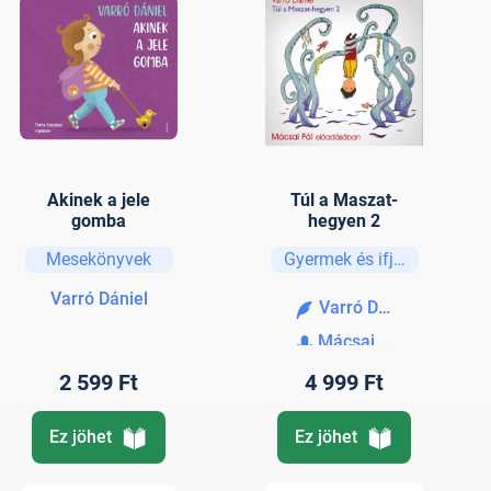
Akinek a jele
Túl a Maszat-
gomba
hegyen 2
Mesekönyvek
Gyermek és ifjúsági
Varró Dániel
Varró Dániel
Mácsai Pál
2 599 Ft
4 999 Ft
Ez jöhet
Ez jöhet