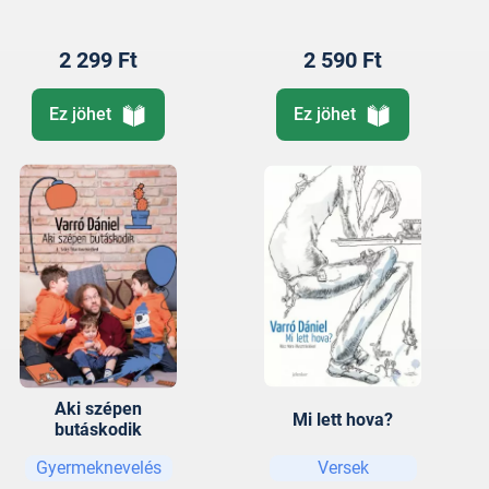
2 299 Ft
2 590 Ft
Ez jöhet
Ez jöhet
Aki szépen
Mi lett hova?
butáskodik
Gyermeknevelés
Versek