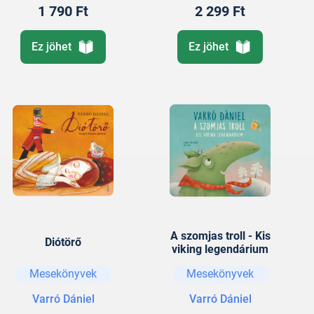
1 790 Ft
2 299 Ft
Ez jöhet
Ez jöhet
A szomjas troll - Kis
Diótörő
viking legendárium
Mesekönyvek
Mesekönyvek
Varró Dániel
Varró Dániel