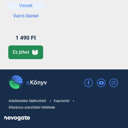
Versek
Varró Dániel
1 490 Ft
Ez jöhet
Adatkezelési tájékoztató
Kapcsolat
Általános szerződési feltételek