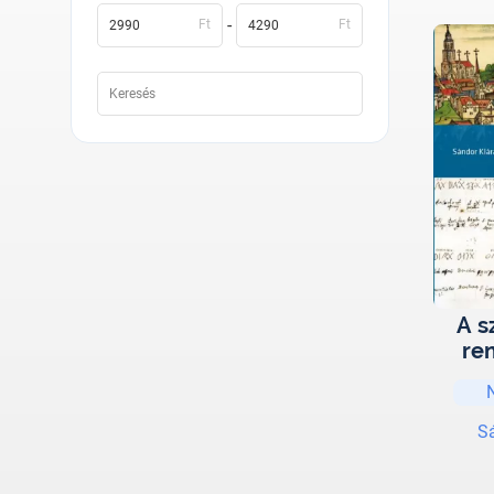
-
Ft
Ft
A s
re
S