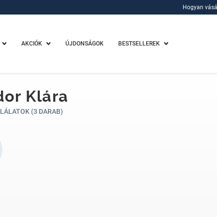
Hogyan vásá
Hogyan vásá
AKCIÓK
ÚJDONSÁGOK
BESTSELLEREK
or Klára
LÁLATOK (3 DARAB)