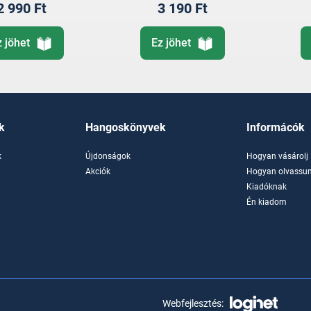
2 990 Ft
3 190 Ft
z jöhet
Ez jöhet
k
Hangoskönyvek
Informácók
k
Újdonságok
Hogyan vásárolj
k
Akciók
Hogyan olvassun
Kiadóknak
Én kiadom
Webfejlesztés: