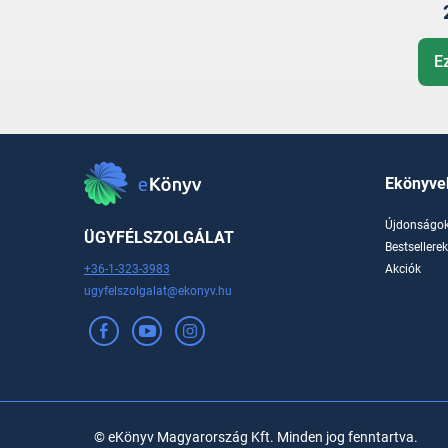
E
Ekönyve
Újdonságo
ÜGYFÉLSZOLGÁLAT
Bestsellere
+36-1-323-3983
Akciók
ugyfelszolgalat@ekonyv.hu
© eKönyv Magyarország Kft. Minden jog fenntartva.