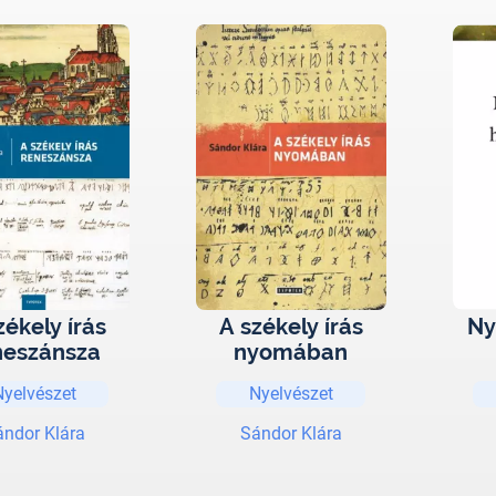
zékely írás
A székely írás
Ny
neszánsza
nyomában
hu
Nyelvészet
Nyelvészet
ándor Klára
Sándor Klára