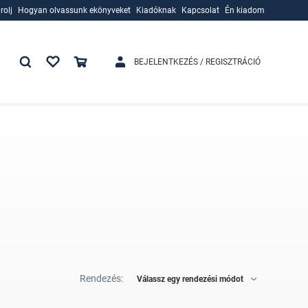
rolj
Hogyan olvassunk ekönyveket
Kiadóknak
Kapcsolat
Én kiadom
rolj
Hogyan olvassunk ekönyveket
Kiadóknak
BEJELENTKEZÉS / REGISZTRÁCIÓ
Rendezés:
Válassz egy rendezési módot