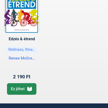
Edzés & étrend
Wellness, fitness, jóga
Renee McGregor
2 190 Ft
Ez jöhet