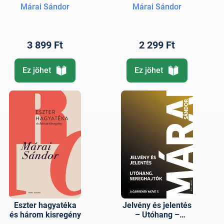
Márai Sándor
Márai Sándor
3 899 Ft
2 299 Ft
Ez jöhet
Ez jöhet
Eszter hagyatéka
Jelvény és jelentés
és három kisregény
– Utóhang –