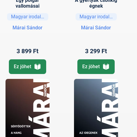
Egy polgár
A gyertyák csonkig
vallomásai
égnek
Magyar irodalom
Magyar irodalom
Márai Sándor
Márai Sándor
3 899 Ft
3 299 Ft
Ez jöhet
Ez jöhet