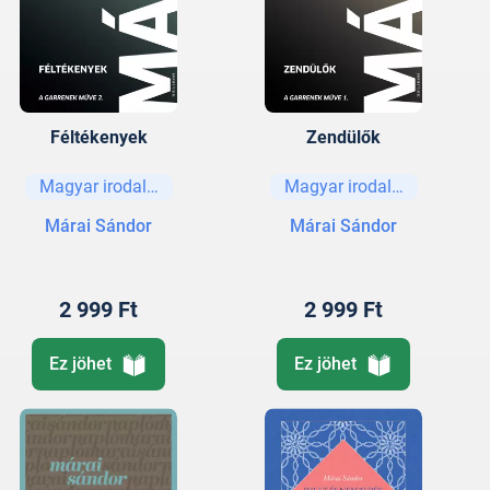
Féltékenyek
Zendülők
Magyar irodalom
Magyar irodalom
Márai Sándor
Márai Sándor
2 999 Ft
2 999 Ft
Ez jöhet
Ez jöhet