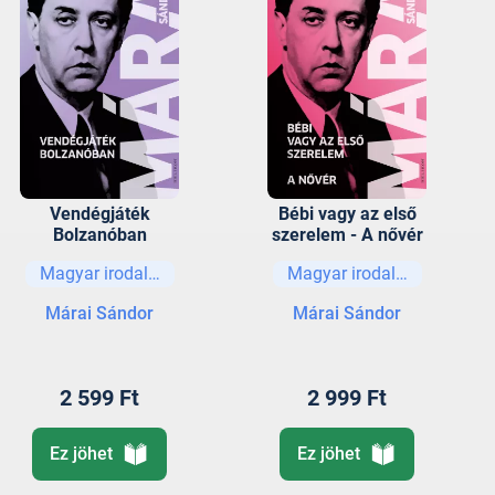
Vendégjáték
Bébi vagy az első
Bolzanóban
szerelem - A nővér
Magyar irodalom
Magyar irodalom
Márai Sándor
Márai Sándor
2 599 Ft
2 999 Ft
Ez jöhet
Ez jöhet