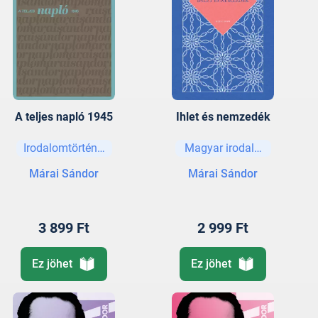
A teljes napló 1945
Ihlet és nemzedék
Irodalomtörténet
Magyar irodalom
Márai Sándor
Márai Sándor
3 899 Ft
2 999 Ft
Ez jöhet
Ez jöhet