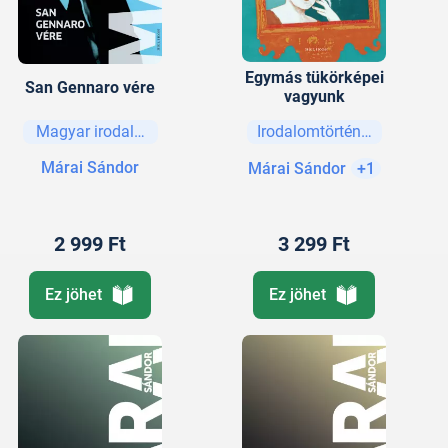
Egymás tükörképei
San Gennaro vére
vagyunk
Magyar irodalom
Irodalomtörténet
Márai Sándor
Márai Sándor
+1
2 999 Ft
3 299 Ft
Ez jöhet
Ez jöhet