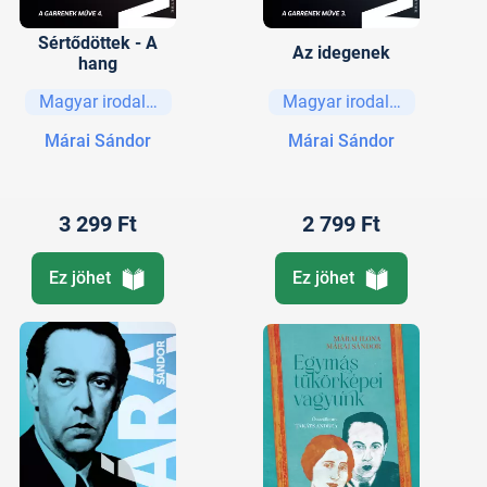
Sértődöttek - A
Az idegenek
hang
Magyar irodalom
Magyar irodalom
Márai Sándor
Márai Sándor
3 299 Ft
2 799 Ft
Ez jöhet
Ez jöhet