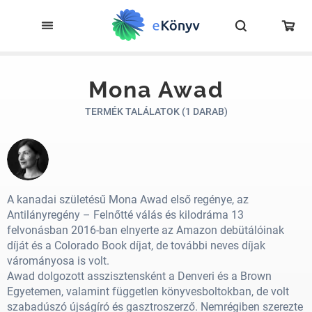
Mona Awad
TERMÉK TALÁLATOK (1 DARAB)
A kanadai születésű Mona Awad első regénye, az
Antilányregény – Felnőtté válás és kilodráma 13
felvonásban 2016-ban elnyerte az Amazon debütálóinak
díját és a Colorado Book díjat, de további neves díjak
várományosa is volt.
Awad dolgozott asszisztensként a Denveri és a Brown
Egyetemen, valamint független könyvesboltokban, de volt
szabadúszó újságíró és gasztroszerző. Nemrégiben szerezte