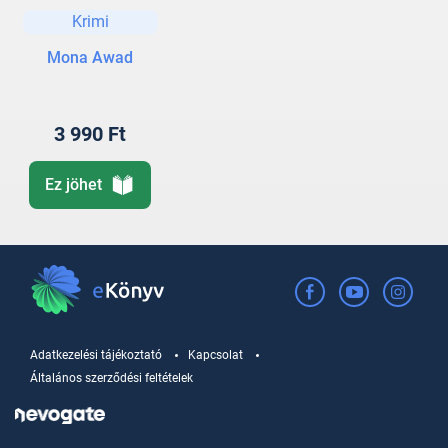
Krimi
Mona Awad
3 990 Ft
Ez jöhet
Adatkezelési tájékoztató
Kapcsolat
Általános szerződési feltételek