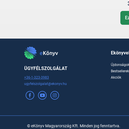
E
Ekönyve
Újdonságo
ÜGYFÉLSZOLGÁLAT
Bestsellere
+36-1-323-3983
Akciók
ugyfelszolgalat@ekonyv.hu
© eKönyv Magyarország Kft. Minden jog fenntartva.