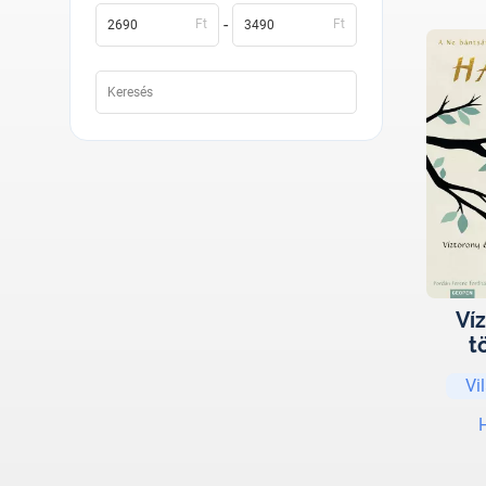
-
Ft
Ft
Ví
t
kuko
Vi