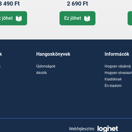
3 490 Ft
2 690 Ft
z jöhet
Ez jöhet
k
Hangoskönyvek
Informácók
k
Újdonságok
Hogyan vásárolj
k
Akciók
Hogyan olvassun
Kiadóknak
Én kiadom
Webfejlesztés: