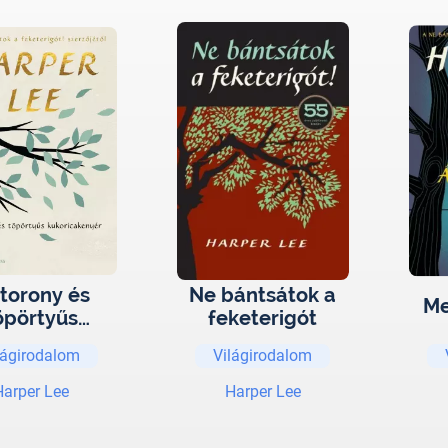
ztorony és
Ne bántsátok a
Me
öpörtyűs
feketerigót
ricakenyér
lágirodalom
Világirodalom
Harper Lee
Harper Lee