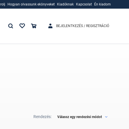
rolj
Hogyan olvassunk ekönyveket
Kiadóknak
Kapcsolat
Én kiadom
rolj
Hogyan olvassunk ekönyveket
Kiadóknak
BEJELENTKEZÉS / REGISZTRÁCIÓ
Rendezés:
Válassz egy rendezési módot