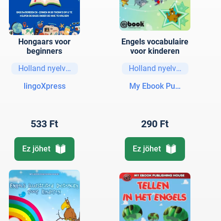
Hongaars voor
Engels vocabulaire
beginners
voor kinderen
Holland nyelvű könyvek
Holland nyelvű könyvek
lingoXpress
My Ebook Publishing Hou
533 Ft
290 Ft
Ez jöhet
Ez jöhet