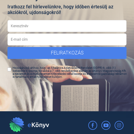
Iratkozz fel hírlevelünkre, hogy időben értesülj az
akciókról, ujdonságokról!
FELIRATKOZÁS
Hozzájárulok ahhoz, hogy az Általános Adatvédelmi Rendelet (GDPR) 6. cikk (1)
bekezdés b) pontja, továbbá a 7. cikk rendelkezése alapján az eKönyv Magyarország Kft.
a nevemet és e-mail címemet hírlevelezési céllal kezelje és a részemre gazdasági reklámot
is tartalmazó email hírleveleket küldjön.