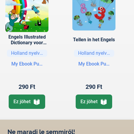
Engels Illustrated
Tellen in het Engels
Dictionary voor
kinderen
Holland nyelvű könyvek
Holland nyelvű könyvek
My Ebook Publishing House
My Ebook Publishing Hou
290 Ft
290 Ft
Ez jöhet
Ez jöhet
Ne maradj le semmiről!