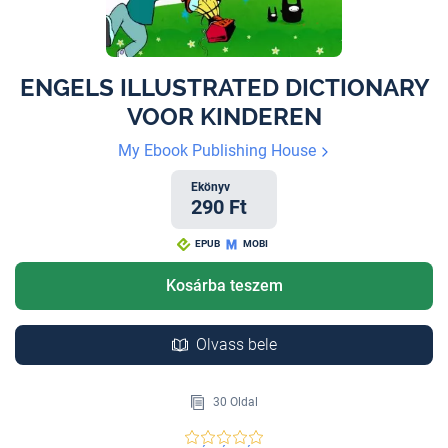
ENGELS ILLUSTRATED DICTIONARY
VOOR KINDEREN
My Ebook Publishing House
Ekönyv
290 Ft
EPUB
MOBI
Kosárba teszem
Olvass bele
30 Oldal