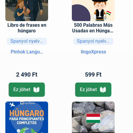
Libro de frases en
500 Palabras Más
húngaro
Usadas en Húngaro
con Frases Básicas
Spanyol nyelvű könyvek
Spanyol nyelvű könyvek
para Principiantes
Pinhok Languages
lingoXpress
2 490 Ft
599 Ft
Ez jöhet
Ez jöhet