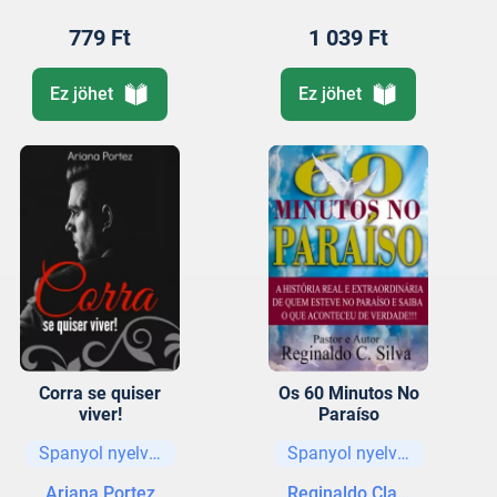
779 Ft
1 039 Ft
Ez jöhet
Ez jöhet
Corra se quiser
Os 60 Minutos No
viver!
Paraíso
Spanyol nyelvű könyvek
Spanyol nyelvű könyvek
Ariana Portez
Reginaldo Claudino