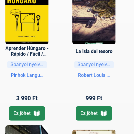
Aprender Húngaro -
La isla del tesoro
Rápido / Fácil /
Eficaz
Spanyol nyelvű könyvek
Spanyol nyelvű könyvek
Pinhok Languages
Robert Louis Stevenson
3 990 Ft
999 Ft
Ez jöhet
Ez jöhet