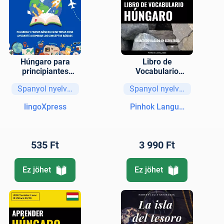
Húngaro para
Libro de
principiantes
Vocabulario
completos
Húngaro
Spanyol nyelvű könyvek
Spanyol nyelvű könyvek
lingoXpress
Pinhok Languages
535 Ft
3 990 Ft
Ez jöhet
Ez jöhet