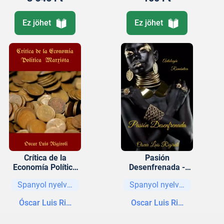
Ez jöhet
Ez jöhet
Crítica de la
Pasión
Economía Política
Desenfrenada -
Marxista
Antología
Spanyol nyelvű könyvek
Spanyol nyelvű könyvek
Romántica
Óscar Luis Rigiroli
Oscar Luis Rigiroli