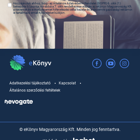
Hozzájárulok ahhoz, hogy az Általános Adatvédelmi Rendelet (GDPR) 6. cikk (1)
bekezdés b) pontja, továbbá a 7. cikk rendelkezése alapján az eKönyv Magyarország Kft.
a nevemet és e-mail címemet hírlevelezési céllal kezelje és a részemre gazdasági reklámot
is tartalmazó email hírleveleket küldjön.
Adatkezelési tájékoztató
Kapcsolat
Általános szerződési feltételek
© eKönyv Magyarország Kft. Minden jog fenntartva.