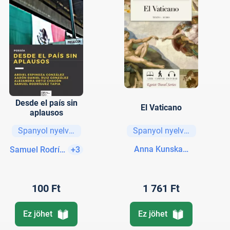
Desde el país sin
El Vaticano
aplausos
Spanyol nyelvű könyvek
Spanyol nyelvű könyvek
Anna Kunskaya, Vladimi
Samuel Rodríguez Tapia
+3
100 Ft
1 761 Ft
Ez jöhet
Ez jöhet