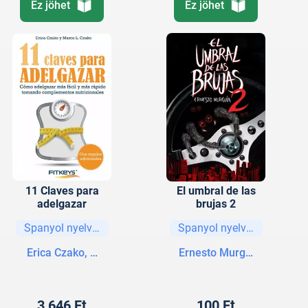
Ez jöhet
Ez jöhet
11 Claves para
El umbral de las
adelgazar
brujas 2
Spanyol nyelvű könyvek
Spanyol nyelvű könyvek
Erica Czako, Marco L. Czako
Ernesto Murguía
3 646 Ft
100 Ft