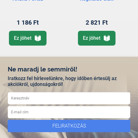
1 186 Ft
2 821 Ft
Ez jöhet
Ez jöhet
Ne maradj le semmiről!
Iratkozz fel hírlevelünkre, hogy időben értesülj az
akciókról, ujdonságokról!
FELIRATKOZÁS