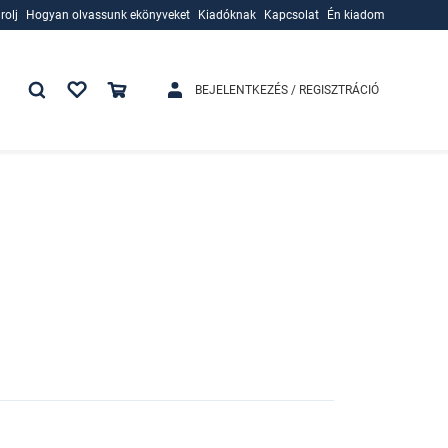
rolj
Hogyan olvassunk ekönyveket
Kiadóknak
Kapcsolat
Én kiadom
rolj
Hogyan olvassunk ekönyveket
Kiadóknak
BEJELENTKEZÉS / REGISZTRÁCIÓ