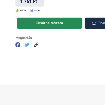
1 761 Ft
EPUB
MOBI
Kosárba teszem
Olva
Megosztás