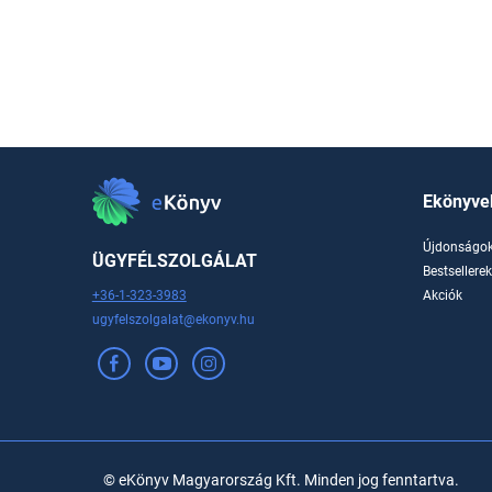
Ekönyve
Újdonságo
ÜGYFÉLSZOLGÁLAT
Bestsellere
+36-1-323-3983
Akciók
ugyfelszolgalat@ekonyv.hu
© eKönyv Magyarország Kft. Minden jog fenntartva.