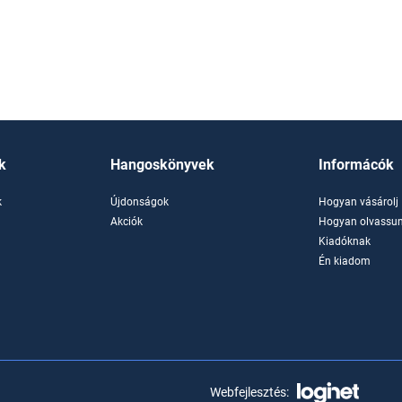
k
Hangoskönyvek
Informácók
k
Újdonságok
Hogyan vásárolj
k
Akciók
Hogyan olvassun
Kiadóknak
Én kiadom
Webfejlesztés: