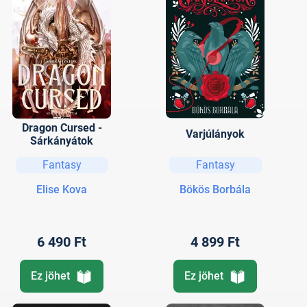
Dragon Cursed -
Varjúlányok
Sárkányátok
Fantasy
Fantasy
Elise Kova
Bökös Borbála
6 490 Ft
4 899 Ft
Ez jöhet
Ez jöhet