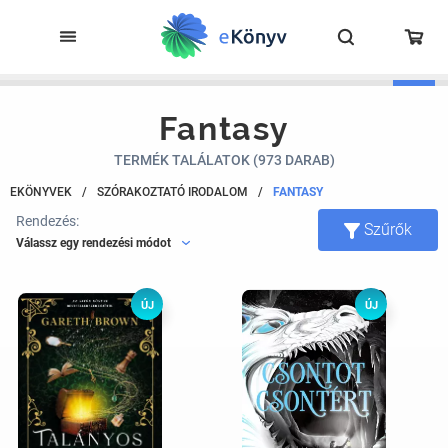
Fantasy
TERMÉK TALÁLATOK (973 DARAB)
EKÖNYVEK
/
SZÓRAKOZTATÓ IRODALOM
/
FANTASY
Rendezés:
Szűrők
Válassz egy rendezési módot
ÚJ
ÚJ