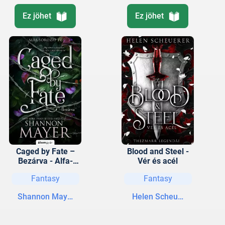
Ez jöhet
Ez jöhet
Caged by Fate –
Blood and Steel -
Bezárva - Alfa-
Vér és acél
sorozat 4.
Fantasy
Fantasy
Shannon Mayer
Helen Scheuerer