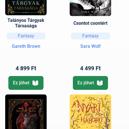
Talányos Tárgyak
Csontot csontért
Társasága
Fantasy
Fantasy
Gareth Brown
Sara Wolf
4 899 Ft
4 499 Ft
Ez jöhet
Ez jöhet