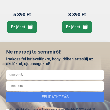
5 390 Ft
3 890 Ft
Ez jöhet
Ez jöhet
Ne maradj le semmiről!
Iratkozz fel hírlevelünkre, hogy időben értesülj az
akciókról, ujdonságokról!
FELIRATKOZÁS
Hozzájárulok ahhoz, hogy az Általános Adatvédelmi Rendelet (GDPR) 6. cikk (1)