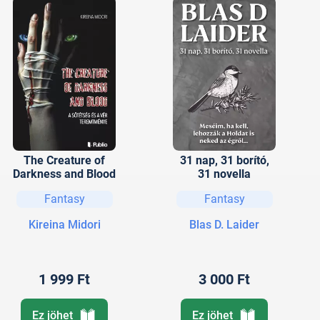
The Creature of
31 nap, 31 borító,
Darkness and Blood
31 novella
Fantasy
Fantasy
Kireina Midori
Blas D. Laider
1 999 Ft
3 000 Ft
Ez jöhet
Ez jöhet