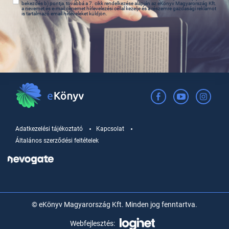
bekezdés b) pontja, továbbá a 7. cikk rendelkezése alapján az eKönyv Magyarország Kft.
a nevemet és e-mail címemet hírlevelezési céllal kezelje és a részemre gazdasági reklámot
is tartalmazó email hírleveleket küldjön.
Adatkezelési tájékoztató
Kapcsolat
Általános szerződési feltételek
© eKönyv Magyarország Kft. Minden jog fenntartva.
Webfejlesztés: