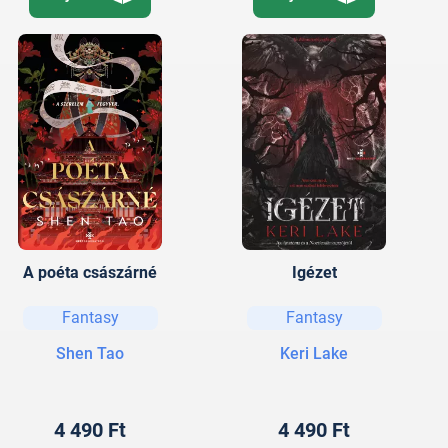
A poéta császárné
Igézet
Fantasy
Fantasy
Shen Tao
Keri Lake
4 490 Ft
4 490 Ft