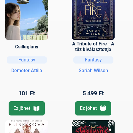
A Tribute of Fire - A
Csillaglány
tűz kiválasztottja
Fantasy
Fantasy
Demeter Attila
Sariah Wilson
101 Ft
5 499 Ft
Ez jöhet
Ez jöhet