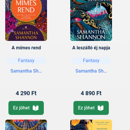
A mímes rend
A leszálló éj napja
Fantasy
Fantasy
Samantha Shannon
Samantha Shannon
4 290 Ft
4 890 Ft
Ez jöhet
Ez jöhet