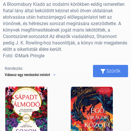
A Bloomsbury Kiadó az irodalmi körökben eddig ismeretlen
fiatal lány által beküldött kézirat első ötven oldalának
elolvasása után hatszámjegyű előlegajánlatot tett az
írónőnek, és hétrészes sorozat megírására szerződtette. A
könyvek megfilmesítésének jogát máris lekötötték, a
Csontszüret-sorozatot Az éhezők viadalához, Shannont
pedig J. K. Rowling-hoz hasonlítják, a könyv már megjelenés
előtt a sikerlisták élére került.
Fotó:
©
Mark Pringle
Rendezés:
Szűrők
Válassz egy rendezési módot