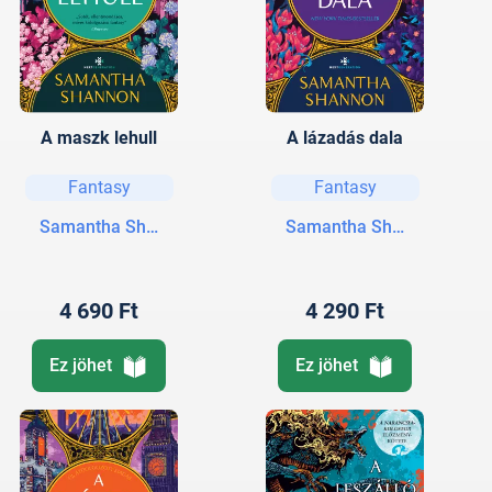
A maszk lehull
A lázadás dala
Fantasy
Fantasy
Samantha Shannon
Samantha Shannon
4 690 Ft
4 290 Ft
Ez jöhet
Ez jöhet