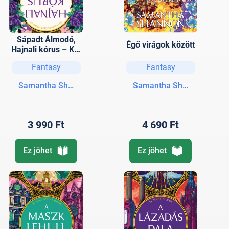
Sápadt Álmodó,
Égő virágok között
Hajnali kórus – Két
Csontszüret-
Fantasy
Fantasy
történet
Samantha Shannon
Samantha Shannon
3 990 Ft
4 690 Ft
Ez jöhet
Ez jöhet