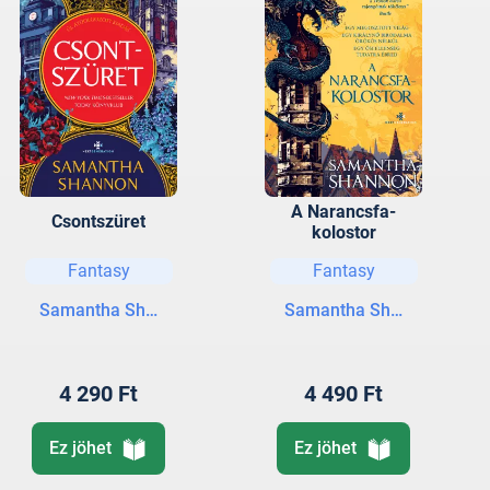
A Narancsfa-
Csontszüret
kolostor
Fantasy
Fantasy
Samantha Shannon
Samantha Shannon
4 290 Ft
4 490 Ft
Ez jöhet
Ez jöhet