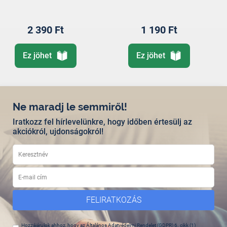
2 390 Ft
1 190 Ft
Ez jöhet
Ez jöhet
Ne maradj le semmiről!
Iratkozz fel hírlevelünkre, hogy időben értesülj az
akciókról, ujdonságokról!
FELIRATKOZÁS
Hozzájárulok ahhoz, hogy az Általános Adatvédelmi Rendelet (GDPR) 6. cikk (1)