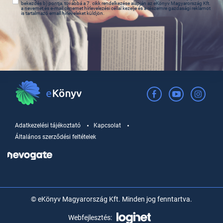
bekezdés b) pontja, továbbá a 7. cikk rendelkezése alapján az eKönyv Magyarország Kft.
a nevemet és e-mail címemet hírlevelezési céllal kezelje és a részemre gazdasági reklámot
is tartalmazó email hírleveleket küldjön.
Adatkezelési tájékoztató
Kapcsolat
Általános szerződési feltételek
© eKönyv Magyarország Kft. Minden jog fenntartva.
Webfejlesztés: