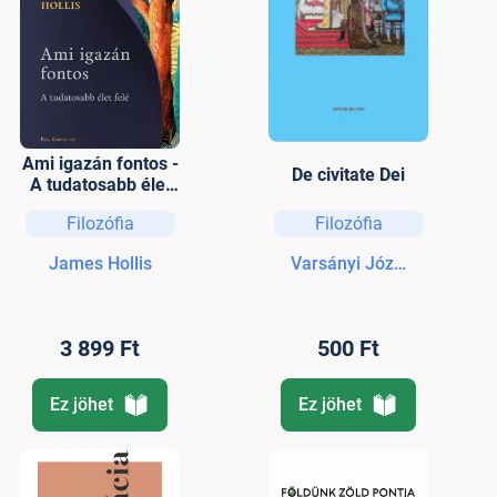
Ami igazán fontos -
De civitate Dei
A tudatosabb élet
felé
Filozófia
Filozófia
James Hollis
Varsányi József
3 899 Ft
500 Ft
Ez jöhet
Ez jöhet