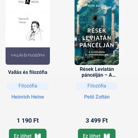
Rések Leviatán
Vallás és filozófia
páncélján – A
szabadság
Filozófia
Filozófia
ellenforradalma
Heinrich Heine
Pető Zoltán
1 190 Ft
3 499 Ft
Ez jöhet
Ez jöhet