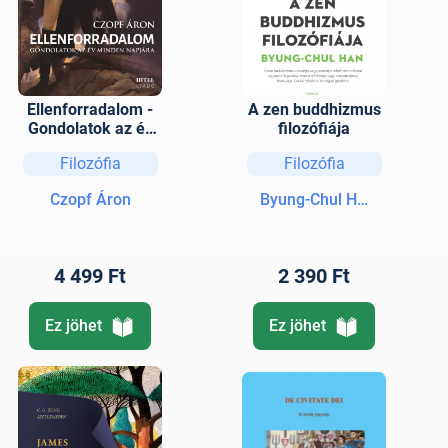
Ellenforradalom -
A zen buddhizmus
Gondolatok az év
filozófiája
minden napjára
Filozófia
Filozófia
Czopf Áron
Byung-Chul Han
4 499 Ft
2 390 Ft
Ez jöhet
Ez jöhet