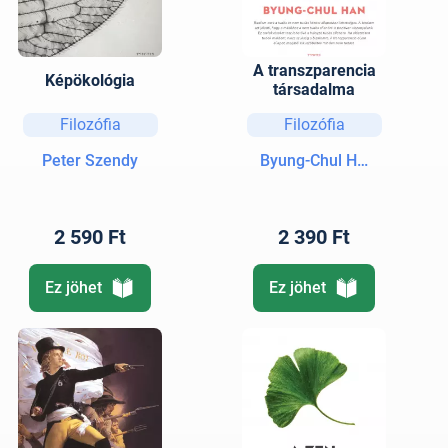
A transzparencia
Képökológia
társadalma
Filozófia
Filozófia
Peter Szendy
Byung-Chul Han
2 590 Ft
2 390 Ft
Ez jöhet
Ez jöhet