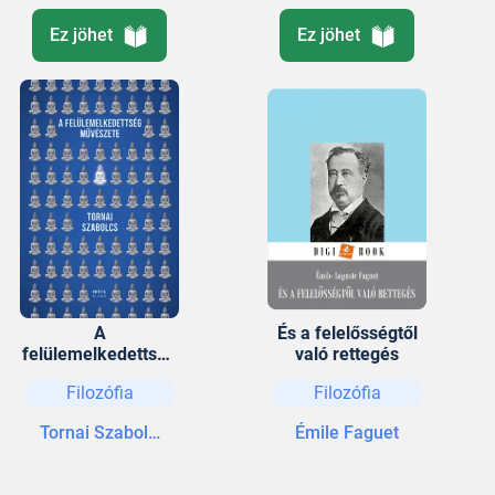
Ez jöhet
Ez jöhet
A
És a felelősségtől
felülemelkedettség
való rettegés
művészete
Filozófia
Filozófia
Tornai Szabolcs
Émile Faguet