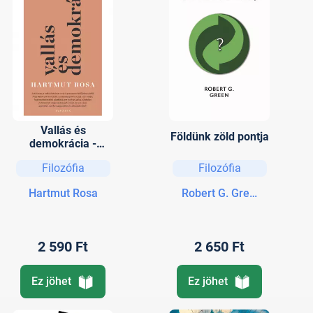
Vallás és
Földünk zöld pontja
demokrácia -
Rezonanciaelméleti
Filozófia
Filozófia
megfontolások a
nyilvánosságról
Hartmut Rosa
Robert G. Green
2 590 Ft
2 650 Ft
Ez jöhet
Ez jöhet