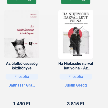
Az életbölcsesség
Ha Nietzsche narvál
kézikönyve
lett volna - Az
emberi ostobaság
Filozófia
Filozófia
az állati
intelligencia
Balthasar Gracián
Justin Gregg
tükrében
1 490 Ft
3 815 Ft