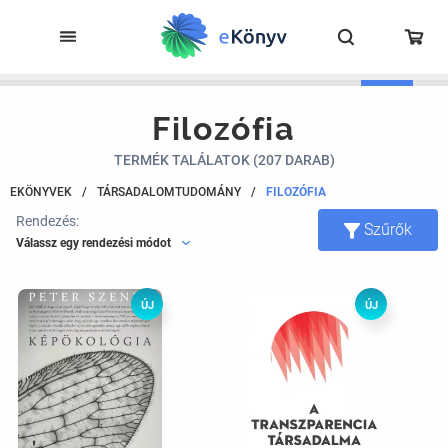
Filozófia
TERMÉK TALÁLATOK (207 DARAB)
EKÖNYVEK
/
TÁRSADALOMTUDOMÁNY
/
FILOZÓFIA
Rendezés:
Szűrők
Válassz egy rendezési módot
ÚJ
ÚJ