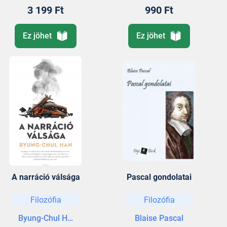
3 199 Ft
990 Ft
Ez jöhet
Ez jöhet
A narráció válsága
Pascal gondolatai
Filozófia
Filozófia
Byung-Chul Han
Blaise Pascal