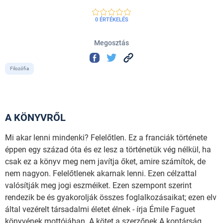
0 ÉRTÉKELÉS
Megosztás
Filozófia
A KÖNYVRŐL
Mi akar lenni mindenki? Felelőtlen. Ez a franciák története
éppen egy század óta és ez lesz a történetük vég nélkül, ha
csak ez a könyv meg nem javítja őket, amire számítok, de
nem nagyon. Felelőtlenek akarnak lenni. Ezen célzattal
valósítják meg jogi eszméiket. Ezen szempont szerint
rendezik be és gyakorolják összes foglalkozásaikat; ezen elv
által vezérelt társadalmi életet élnek - írja Émile Faguet
könyvének mottójában. A kötet a szerzőnek A kontárság