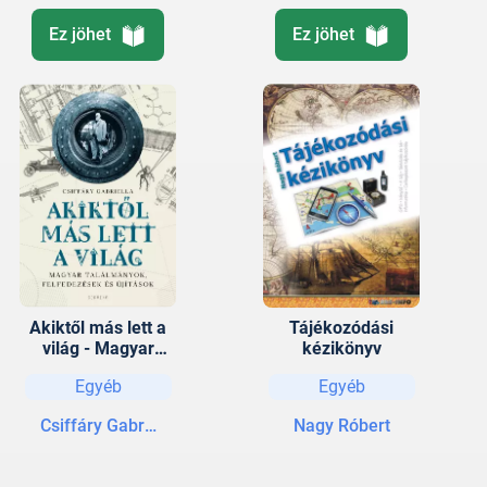
Ez jöhet
Ez jöhet
Akiktől más lett a
Tájékozódási
világ - Magyar
kézikönyv
találmányok,
Egyéb
Egyéb
felfedezések és
újítások
Csiffáry Gabriella
Nagy Róbert