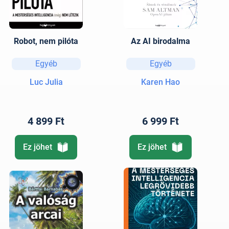
Robot, nem pilóta
Az AI birodalma
Egyéb
Egyéb
Luc Julia
Karen Hao
4 899 Ft
6 999 Ft
Ez jöhet
Ez jöhet