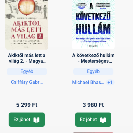
Akiktől más lett a
A következő hullám
világ 2. - Magyar
- Mesterséges
találmányok,
intelligencia,
Egyéb
Egyéb
felfedezések és
technológia,
újítások
hatalom és a 21.
Csiffáry Gabriella
Michael Bhaskar
+1
század legnagyobb
kihívása
5 299 Ft
3 980 Ft
Ez jöhet
Ez jöhet