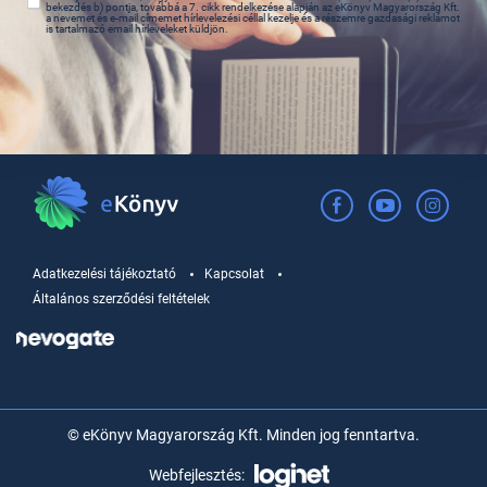
bekezdés b) pontja, továbbá a 7. cikk rendelkezése alapján az eKönyv Magyarország Kft.
a nevemet és e-mail címemet hírlevelezési céllal kezelje és a részemre gazdasági reklámot
is tartalmazó email hírleveleket küldjön.
Adatkezelési tájékoztató
Kapcsolat
Általános szerződési feltételek
© eKönyv Magyarország Kft. Minden jog fenntartva.
Webfejlesztés: