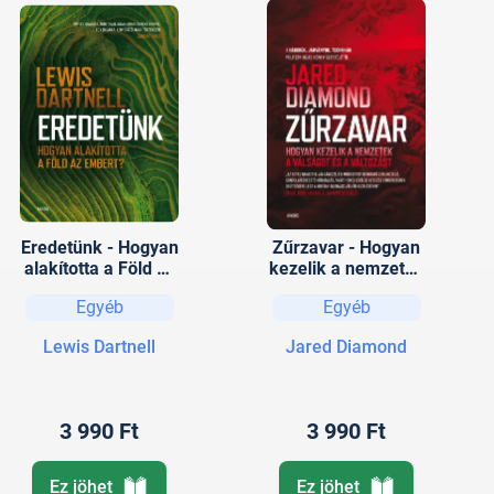
Eredetünk - Hogyan
Zűrzavar - Hogyan
alakította a Föld az
kezelik a nemzetek
embert?
a válságot és a
Egyéb
Egyéb
változást
Lewis Dartnell
Jared Diamond
3 990 Ft
3 990 Ft
Ez jöhet
Ez jöhet