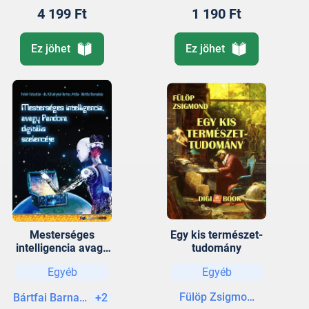
4 199 Ft
1 190 Ft
Ez jöhet
Ez jöhet
Mesterséges
Egy kis természet-
intelligencia avagy
tudomány
Pandora digitális
Egyéb
Egyéb
szelencéje
Fülöp Zsigmond
Bártfai Barnabás
+2