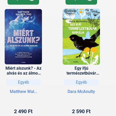
Miért alszunk? - Az
Egy ifjú
alvás és az álmok
természetbúvár
hatalma
naplója
Egyéb
Egyéb
Matthew Walker
Dara McAnulty
2 490 Ft
2 590 Ft