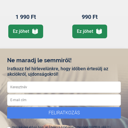
1 990 Ft
990 Ft
Ez jöhet
Ez jöhet
Ne maradj le semmiről!
Iratkozz fel hírlevelünkre, hogy időben értesülj az
akciókról, ujdonságokról!
FELIRATKOZÁS
Hozzájárulok ahhoz, hogy az Általános Adatvédelmi Rendelet (GDPR) 6. cikk (1)