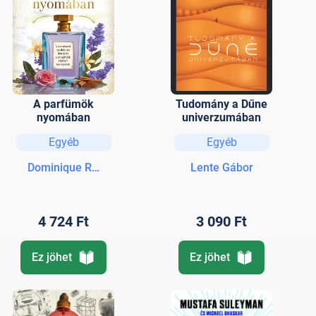
A parfümök
Tudomány a Dűne
nyomában
univerzumában
Egyéb
Egyéb
Dominique Roques
Lente Gábor
4 724 Ft
3 090 Ft
Ez jöhet
Ez jöhet