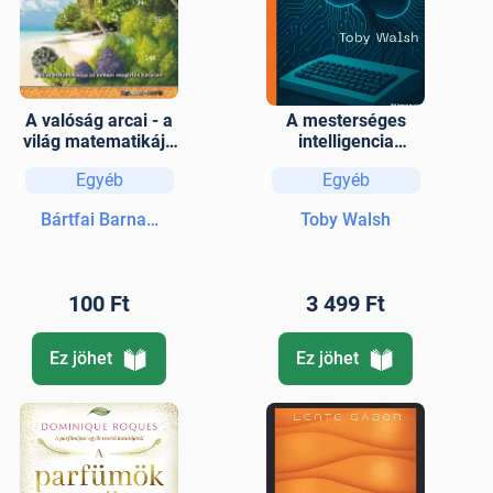
A valóság arcai - a
A mesterséges
világ matematikája
intelligencia
az emberi
legrövidebb
Egyéb
Egyéb
megértés határain
története
Bártfai Barnabás
Toby Walsh
100 Ft
3 499 Ft
Ez jöhet
Ez jöhet