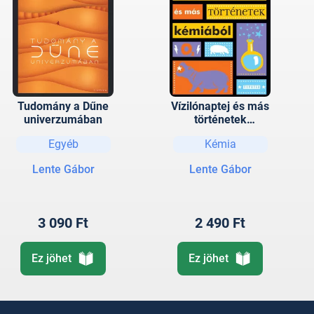
Tudomány a Dűne
Vízilónaptej és más
univerzumában
történetek
kémiából
Egyéb
Kémia
Lente Gábor
Lente Gábor
3 090 Ft
2 490 Ft
Ez jöhet
Ez jöhet