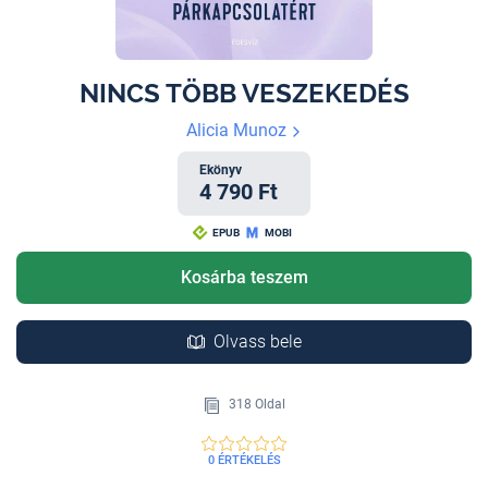
NINCS TÖBB VESZEKEDÉS
Alicia Munoz
Ekönyv
4 790 Ft
EPUB
MOBI
Kosárba teszem
Olvass bele
318 Oldal
0 ÉRTÉKELÉS