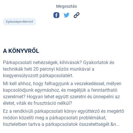
Megosztás
Egészséges életmód
A KÖNYVRŐL
Párkapcsolati nehézségek, kihívások? Gyakorlatok és
technikák heti 20 percnyi közös munkával a
kiegyensúlyozott párkapcsolatért.
Mi kell ahhoz, hogy felhagyjunk a veszekedéssel, mélyen
kapcsolódjunk egymáshoz, és megéljük a fenntartható
szerelmet? Hogyan lehet együtt szeretni és ünnepelni az
életet, viták és frusztráció nélkül?
Ez a rendkívüli párkapcsolati könyv együttérző és megértő
módon közelíti meg a párkapcsolati problémákat,
tiszteletben tartva a párkapcsolatok összetettségét.&n...