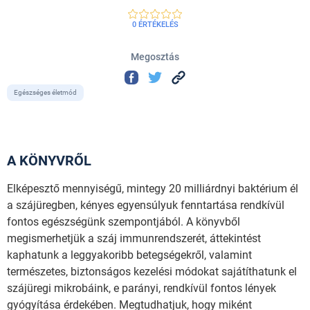
0 ÉRTÉKELÉS
Megosztás
Egészséges életmód
A KÖNYVRŐL
Elképesztő mennyiségű, mintegy 20 milliárdnyi baktérium él
a szájüregben, kényes egyensúlyuk fenntartása rendkívül
fontos egészségünk szempontjából. A könyvből
megismerhetjük a száj immunrendszerét, áttekintést
kaphatunk a leggyakoribb betegségekről, valamint
természetes, biztonságos kezelési módokat sajátíthatunk el
szájüregi mikrobáink, e parányi, rendkívül fontos lények
gyógyítása érdekében. Megtudhatjuk, hogy miként