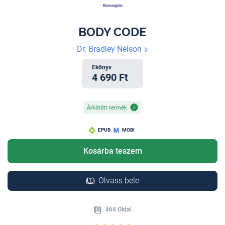
BODY CODE
Dr. Bradley Nelson
Ekönyv
4 690 Ft
Árkötött termék
EPUB
MOBI
Kosárba teszem
Olvass bele
464 Oldal