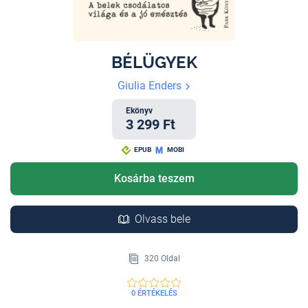
BÉLÜGYEK
Giulia Enders
Ekönyv
3 299 Ft
EPUB
MOBI
Kosárba teszem
Olvass bele
320 Oldal
0 ÉRTÉKELÉS