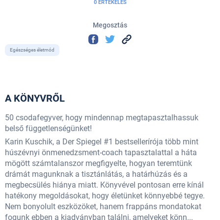
0 ÉRTÉKELÉS
Megosztás
Egészséges életmód
A KÖNYVRŐL
50 csodafegyver, hogy mindennap megtapasztalhassuk
belső függetlenségünket!
Karin Kuschik, a Der Spiegel #1 bestsellerírója több mint
húszévnyi önmenedzsment-coach tapasztalattal a háta
mögött számtalanszor megfigyelte, hogyan teremtünk
drámát magunknak a tisztánlátás, a határhúzás és a
megbecsülés hiánya miatt. Könyvével pontosan erre kínál
hatékony megoldásokat, hogy életünket könnyebbé tegye.
Nem bonyolult eszközöket, hanem frappáns mondatokat
fogunk ebben a kiadványban találni, amelyeket könn...