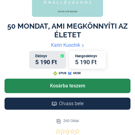
50 MONDAT, AMI MEGKÖNNYÍTI AZ
ÉLETET
Karin Kuschik
Ekönyv
Hangoskönyv
5 190 Ft
5 190 Ft
EPUB
MOBI
Kosárba teszem
Olvass bele
260 Oldal